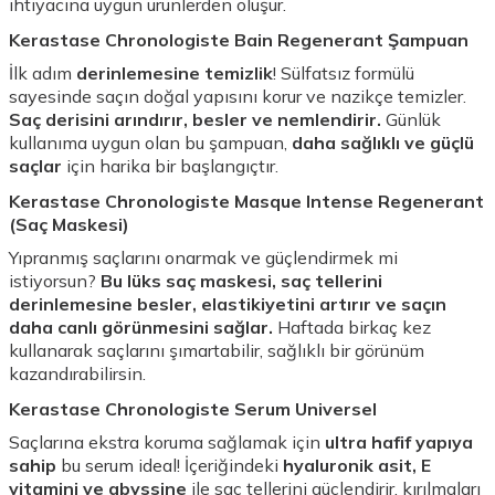
ihtiyacına uygun ürünlerden oluşur.
Kerastase Chronologiste Bain Regenerant Şampuan
İlk adım
derinlemesine temizlik
! Sülfatsız formülü
sayesinde saçın doğal yapısını korur ve nazikçe temizler.
Saç derisini arındırır, besler ve nemlendirir.
Günlük
kullanıma uygun olan bu şampuan,
daha sağlıklı ve güçlü
saçlar
için harika bir başlangıçtır.
Kerastase Chronologiste Masque Intense Regenerant
(Saç Maskesi)
Yıpranmış saçlarını onarmak ve güçlendirmek mi
istiyorsun?
Bu lüks saç maskesi, saç tellerini
derinlemesine besler, elastikiyetini artırır ve saçın
daha canlı görünmesini sağlar.
Haftada birkaç kez
kullanarak saçlarını şımartabilir, sağlıklı bir görünüm
kazandırabilirsin.
Kerastase Chronologiste Serum Universel
Saçlarına ekstra koruma sağlamak için
ultra hafif yapıya
sahip
bu serum ideal! İçeriğindeki
hyaluronik asit, E
vitamini ve abyssine
ile saç tellerini güçlendirir, kırılmaları