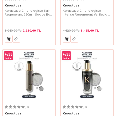
Kerastase
Kerastase
Kerastase Chronologiste Bain
Kerastase Chronologiste
Regenerant 250ml | Saç ve Baş
Intense Regenerant Yenileyici
Derisini Canlandıran Lüks Bakım
Saç Maskesi 200 ml – Yıpranmış
Şampuanı
Saçlar için Yoğun Onarıcı ve
Canlandırıcı Bakım Maskesi
3.040,00
TL
2.280,00
TL
4.620,00
TL
3.465,00
TL
%
25
%
25
İndirim
İndirim
(0)
(0)
Kerastase
Kerastase