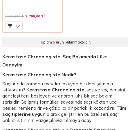
Koruyucu ve Yenileyici Bakım
Kremi 150ml | Yıpranmış Saçlar
İçin Durulanmayan Termal
Koruma
3.600,00
TL
2.700,00
TL
Toplam
5
ürün bulunmaktadır.
Kerastase Chronologiste: Saç Bakımında Lüks
Deneyim
Kerastase Chronologiste Nedir?
Saçlarında zamana meydan okuyan bir dönüşüm mü
istiyorsun?
Kerastase Chronologiste
, saç ve saç derisini
gençleştiren, besleyen ve onaran lüks bir saç bakım
serisidir. Gelişmiş formülleri sayesinde saçı kökten uca
besler, nemlendirir ve göz alıcı bir parlaklık kazandırır.
Tüm
saç tiplerine uygun
olarak geliştirilen bu özel seri, saç
bakım rutininin vazgeçilmezi olmaya aday.
Kerastase Chronologiste’nin Benzersiz Faydaları