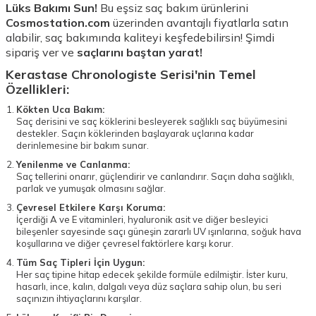
Lüks Bakımı Sun!
Bu eşsiz saç bakım ürünlerini
Cosmostation.com
üzerinden avantajlı fiyatlarla satın
alabilir, saç bakımında kaliteyi keşfedebilirsin! Şimdi
sipariş ver ve
saçlarını baştan yarat!
Kerastase Chronologiste Serisi'nin Temel
Özellikleri:
Kökten Uca Bakım:
Saç derisini ve saç köklerini besleyerek sağlıklı saç büyümesini
destekler. Saçın köklerinden başlayarak uçlarına kadar
derinlemesine bir bakım sunar.
Yenilenme ve Canlanma:
Saç tellerini onarır, güçlendirir ve canlandırır. Saçın daha sağlıklı,
parlak ve yumuşak olmasını sağlar.
Çevresel Etkilere Karşı Koruma:
İçerdiği A ve E vitaminleri, hyaluronik asit ve diğer besleyici
bileşenler sayesinde saçı güneşin zararlı UV ışınlarına, soğuk hava
koşullarına ve diğer çevresel faktörlere karşı korur.
Tüm Saç Tipleri İçin Uygun:
Her saç tipine hitap edecek şekilde formüle edilmiştir. İster kuru,
hasarlı, ince, kalın, dalgalı veya düz saçlara sahip olun, bu seri
saçınızın ihtiyaçlarını karşılar.