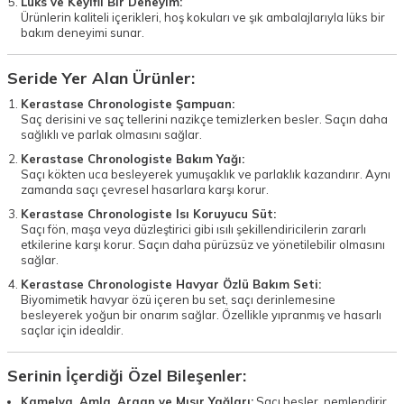
Lüks ve Keyifli Bir Deneyim:
Ürünlerin kaliteli içerikleri, hoş kokuları ve şık ambalajlarıyla lüks bir
bakım deneyimi sunar.
Seride Yer Alan Ürünler:
Kerastase Chronologiste Şampuan:
Saç derisini ve saç tellerini nazikçe temizlerken besler. Saçın daha
sağlıklı ve parlak olmasını sağlar.
Kerastase Chronologiste Bakım Yağı:
Saçı kökten uca besleyerek yumuşaklık ve parlaklık kazandırır. Aynı
zamanda saçı çevresel hasarlara karşı korur.
Kerastase Chronologiste Isı Koruyucu Süt:
Saçı fön, maşa veya düzleştirici gibi ısılı şekillendiricilerin zararlı
etkilerine karşı korur. Saçın daha pürüzsüz ve yönetilebilir olmasını
sağlar.
Kerastase Chronologiste Havyar Özlü Bakım Seti:
Biyomimetik havyar özü içeren bu set, saçı derinlemesine
besleyerek yoğun bir onarım sağlar. Özellikle yıpranmış ve hasarlı
saçlar için idealdir.
Serinin İçerdiği Özel Bileşenler:
Kamelya, Amla, Argan ve Mısır Yağları:
Saçı besler, nemlendirir