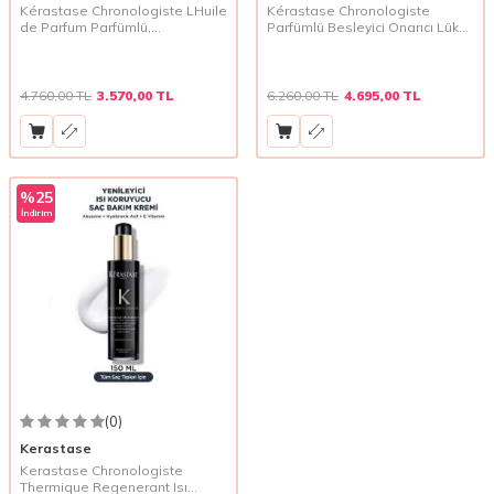
Kérastase Chronologiste LHuile
Kérastase Chronologiste
de Parfum Parfümlü,
Parfümlü Besleyici Onarıcı Lüks
Canlandırıcı ve Yeniden
Saç Bakım Yağı 75 ml
Doldurulabilir Lüks Saç Bakım
Yağı Yedek Şişe 75 ml
4.760,00
TL
3.570,00
TL
6.260,00
TL
4.695,00
TL
%
25
İndirim
(0)
Kerastase
Kerastase Chronologiste
Thermique Regenerant Isı