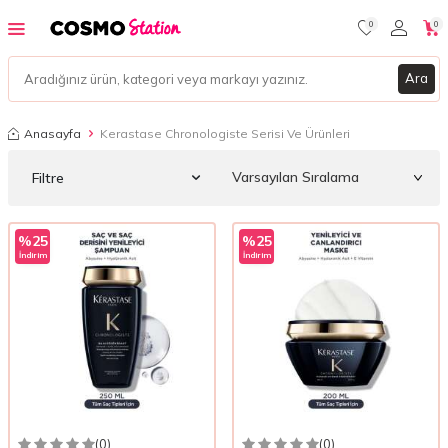
0
0
Ara
Anasayfa
Kerastase Chronologiste Serisi Ve Ürünleri
Filtre
%
25
%
25
İndirim
İndirim
(0)
(0)