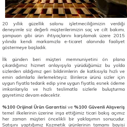
20 yıllık güzellik salonu işletmeciliğimizin verdiği
deneyimle siz değerli müşterilerimizin saç ve cilt bakımı,
şampuan gibi ürün ihtiyaçlarını karşılamak üzere 2015
yılında kendi markamızla e-ticaret alanında
faaliyet
göstermeye başladık.
İlk günden beri müşteri memnuniyetini ön plana
çıkardığımız hizmet anlayışıyla yürüdüğümüz bu yolda
sizlerden aldığımız geri bildirimlerin de katkısıyla hızlı ve
emin adımlarla ilerlemekteyiz. Binlerce ürünü sizler için
uygun fiyatla tedarik edip yine uygun fiyatla, esnek ödeme
imkanlarıyla ve hızlı teslimatla sizlerle buluşturma
gayretimiz devam edecektir.
%100 Orijinal Ürün Garantisi
ve
%100 Güvenli Alışveriş
temel ilkelerinin üzerine inşa ettiğimiz ticari bakış açımız
her zaman müşteri öncelikli bir yaklaşımın sonucudur.
Satışını yaptığımız Kozmetik ürünlerinin tamamı bayisi