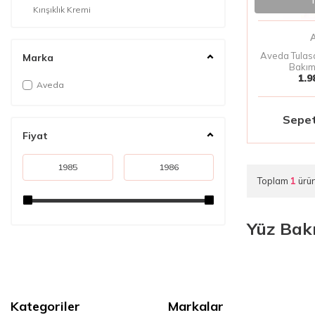
T
Kırışıklık Kremi
Kaş Kirpik Serumu
Güneş Kremi
Aveda Tulasar
Marka
Bakım
1.9
Aveda
Sepet
Fiyat
Toplam
1
ürün
Yüz Bak
Kategoriler
Markalar