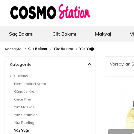
Saç Bakımı
Cilt Bakımı
Makyaj
V
Cilt Bakımı
Yüz Bakımı
Yüz Yağı
Anasayfa
Kategoriler
Yüz Bakımı
Nemlendirici Krem
Gündüz Kremi
Gece Kremi
Yüz Maskesi
Yüz Serumları
Yüz Peelingi
Yüz Yağı