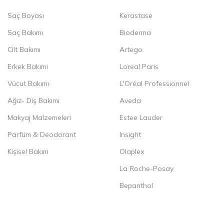
Saç Boyası
Kerastase
Saç Bakımı
Bioderma
Cilt Bakımı
Artego
Erkek Bakımı
Loreal Paris
Vücut Bakımı
L'Oréal Professionnel
Ağız- Diş Bakımı
Aveda
Makyaj Malzemeleri
Estee Lauder
Parfüm & Deodorant
Insight
Kişisel Bakım
Olaplex
La Roche-Posay
Bepanthol