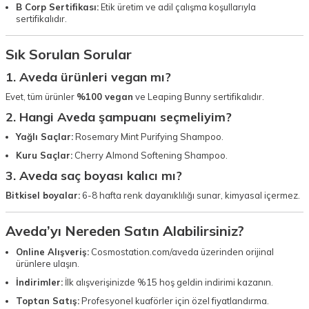
B Corp Sertifikası:
Etik üretim ve adil çalışma koşullarıyla
sertifikalıdır.
Sık Sorulan Sorular
1. Aveda ürünleri vegan mı?
Evet, tüm ürünler
%100 vegan
ve Leaping Bunny sertifikalıdır.
2. Hangi Aveda şampuanı seçmeliyim?
Yağlı Saçlar:
Rosemary Mint Purifying Shampoo.
Kuru Saçlar:
Cherry Almond Softening Shampoo.
3. Aveda saç boyası kalıcı mı?
Bitkisel boyalar:
6-8 hafta renk dayanıklılığı sunar, kimyasal içermez.
Aveda’yı Nereden Satın Alabilirsiniz?
Online Alışveriş:
Cosmostation.com/aveda
üzerinden orijinal
ürünlere ulaşın.
İndirimler:
İlk alışverişinizde %15 hoş geldin indirimi kazanın.
Toptan Satış:
Profesyonel kuaförler için özel fiyatlandırma.