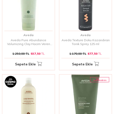
Aveda
Aveda
Aveda Pure Abundance
Aveda Texture Doku Kazandıran
Volumizing Clay Hacim Veren
Tonik Sprey 125 ml
Saç Kremi 200 ml
1.250,00
TL
937,50
TL
1.170,00
TL
877,50
TL
Sepete Ekle
Sepete Ekle
25
%
i̇ndirim