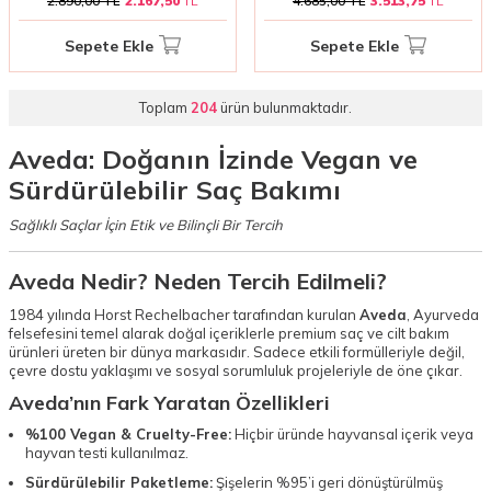
2.890,00
TL
2.167,50
TL
4.685,00
TL
3.513,75
TL
Sepete Ekle
Sepete Ekle
Toplam
204
ürün bulunmaktadır.
Aveda: Doğanın İzinde Vegan ve
Sürdürülebilir Saç Bakımı
Sağlıklı Saçlar İçin Etik ve Bilinçli Bir Tercih
Aveda Nedir? Neden Tercih Edilmeli?
1984 yılında Horst Rechelbacher tarafından kurulan
Aveda
, Ayurveda
felsefesini temel alarak doğal içeriklerle premium saç ve cilt bakım
ürünleri üreten bir dünya markasıdır. Sadece etkili formülleriyle değil,
çevre dostu yaklaşımı ve sosyal sorumluluk projeleriyle de öne çıkar.
Aveda’nın Fark Yaratan Özellikleri
%100 Vegan & Cruelty-Free:
Hiçbir üründe hayvansal içerik veya
hayvan testi kullanılmaz.
Sürdürülebilir Paketleme:
Şişelerin %95’i geri dönüştürülmüş