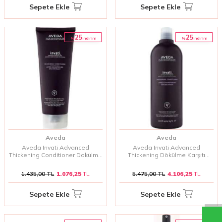
Sepete Ekle
Sepete Ekle
25
25
%
%
i̇ndirim
i̇ndirim
Aveda
Aveda
Aveda Invati Advanced
Aveda Invati Advanced
Thickening Conditioner Dökülme
Thickening Dökülme Karşıtı
Karşıtı Dolgunlaştırıcı Saç Kremi
Dolgunlaştırıcı Saç Kremi 1000
200 ml
Ml
1.435,00
TL
1.076,25
TL
5.475,00
TL
4.106,25
TL
Sepete Ekle
Sepete Ekle