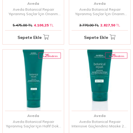
Aveda
Aveda
Aveda Botanical Repair
Aveda Botanical Repair
Yıpranmış Saçlar İçin Onarım
Yıpranmış Saçlar İçin Onarım
Kremi 1000 Ml
Maskesi Zengin Doku 450 ml
5.475,00
TL
4.106,25
TL
3.770,00
TL
2.827,50
TL
Sepete Ekle
Sepete Ekle
25
25
%
%
i̇ndirim
i̇ndirim
Aveda
Aveda
Aveda Botanical Repair
Aveda Botanical Repair
Yıpranmış Saçlar Için Hafif Doku
Intensive Güçlendirici Maske 200
Onarım Maskesi 350 ml
Ml