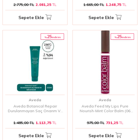
2.775,00
TL
2.081,25
TL
1.665,00
TL
1.248,75
TL
Sepete Ekle
Sepete Ekle
25
25
%
%
i̇ndirim
i̇ndirim
Aveda
Aveda
Aveda Botanical Repair
Aveda Feed My Lips Pure
Durulanmayan Saç Onarım Ve
Nourish-Mint Color Balm (06
Bakım Kremi 100 Ml
snap dragon) 10 ml
1.485,00
TL
1.113,75
TL
975,00
TL
731,25
TL
Sepete Ekle
Sepete Ekle