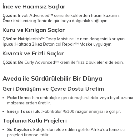
İnce ve Hacimsiz Saçlar
Çözüm:
Invati Advanced™ serisi ile köklerden hacim kazanın.
Öneri:
Volumizing Tonic ile gün boyu dolgunluk sağlayın.
Kuru ve Kırılgan Saçlar
Çözüm:
Nutriplenish™ Deep Moisture ile nem dengesini koruyun.
İpucu:
Haftada 2 kez Botanical Repair™ Maske uygulayın.
Kıvırcık ve Frizli Saçlar
Çözüm:
Be Curly Advanced™ kremi ile frizsiz bukleler elde edin.
Aveda ile Sürdürülebilir Bir Dünya
Geri Dönüşüm ve Çevre Dostu Üretim
Paketleme:
Tüm ambalajlar geri dönüştürülebilir veya biyobozunur
malzemelerden üretilir.
Enerji Tasarrufu:
Fabrikalar %100 rüzgar enerjisi ile çalışır.
Topluma Katkı Projeleri
Su Kuyuları:
Satışlardan elde edilen gelirle Afrika’da temiz su
projeleri finanse edilir.