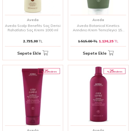
Aveda
Aveda
Aveda Scalp Benefits Saç Derisi
Aveda Botanical Kinetics
Rahatlatıcı Saç Kremi 1000 ml
Arındırıcı Krem Temizleyici 150
ml
2.735,00
TL
1.515,00
TL
1.136,25
TL
Sepete Ekle
Sepete Ekle
25
25
%
%
i̇ndirim
i̇ndirim
Aveda
Aveda