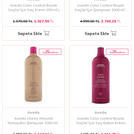
Aveda Color Control Boyalı
Aveda Color Control Boyalı
Saçlar İçin Saç Kremi 200 ml |
Saçlar İçin Şampuan 1000 ml |
Renk Koruyucu ve Nemlendirici
Boyalı Saçlara Özel Koruma ve
Saç Bakımı
Nemlendirici Şampuan
1.370,00
TL
1.027,50
TL
4.999,00
TL
3.749,25
TL
Sepete Ekle
Sepete Ekle
25
25
%
%
i̇ndirim
i̇ndirim
Aveda
Aveda
Aveda Cherry Almond
Aveda Color Control Boyalı
Yumuşatıcı Şampuan 1000 ml |
Saçlar İçin Saç Bakım Kremi
Yumuşatıcı ve Besleyici
1000 ml | Boyalı Saçlar İçin
Şampuan
Koruma ve Nemlendirici