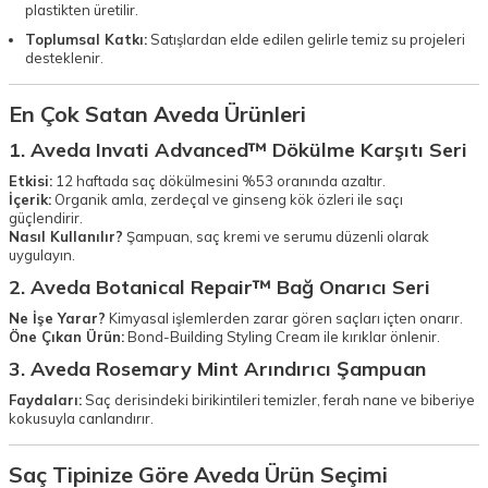
plastikten üretilir.
Toplumsal Katkı:
Satışlardan elde edilen gelirle temiz su projeleri
desteklenir.
En Çok Satan Aveda Ürünleri
1. Aveda Invati Advanced™ Dökülme Karşıtı Seri
Etkisi:
12 haftada saç dökülmesini %53 oranında azaltır.
İçerik:
Organik amla, zerdeçal ve ginseng kök özleri ile saçı
güçlendirir.
Nasıl Kullanılır?
Şampuan, saç kremi ve serumu düzenli olarak
uygulayın.
2. Aveda Botanical Repair™ Bağ Onarıcı Seri
Ne İşe Yarar?
Kimyasal işlemlerden zarar gören saçları içten onarır.
Öne Çıkan Ürün:
Bond-Building Styling Cream ile kırıklar önlenir.
3. Aveda Rosemary Mint Arındırıcı Şampuan
Faydaları:
Saç derisindeki birikintileri temizler, ferah nane ve biberiye
kokusuyla canlandırır.
Saç Tipinize Göre Aveda Ürün Seçimi