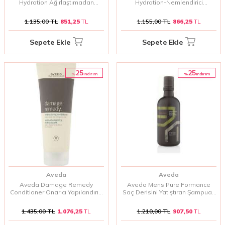
Hydration Ağırlaştımadan
Hydration-Nemlendirici
Nemlendirici Saç Kremi 200 ml
Şampuan 200 ml
1.135,00
TL
851,25
TL
1.155,00
TL
866,25
TL
Sepete Ekle
Sepete Ekle
25
25
%
%
i̇ndirim
i̇ndirim
Aveda
Aveda
Aveda Damage Remedy
Aveda Mens Pure Formance
Conditioner Onarıcı Yapılandırıcı
Saç Derisini Yatıştıran Şampuan
Saç Kremi 200 ml
300 Ml
1.435,00
TL
1.076,25
TL
1.210,00
TL
907,50
TL