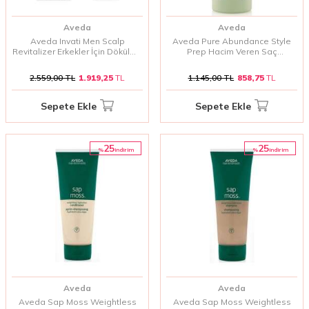
Aveda
Aveda
Aveda Invati Men Scalp
Aveda Pure Abundance Style
Revitalizer Erkekler İçin Dökülme
Prep Hacim Veren Saç
Karşıtı Serum 125 Ml
Şekillendirici Sprey 100 Ml
2.559,00
TL
1.919,25
TL
1.145,00
TL
858,75
TL
Sepete Ekle
Sepete Ekle
25
25
%
%
i̇ndirim
i̇ndirim
Aveda
Aveda
Aveda Sap Moss Weightless
Aveda Sap Moss Weightless