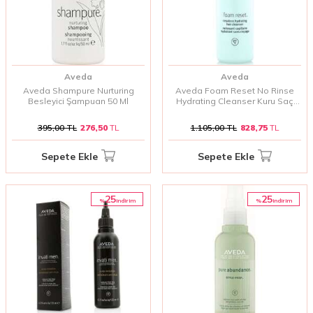
Aveda
Aveda
Aveda Shampure Nurturing
Aveda Foam Reset No Rinse
Besleyici Şampuan 50 Ml
Hydrating Cleanser Kuru Saç
Bakım Şampuanı 150 Ml
395,00
TL
276,50
TL
1.105,00
TL
828,75
TL
Sepete Ekle
Sepete Ekle
25
25
%
%
i̇ndirim
i̇ndirim