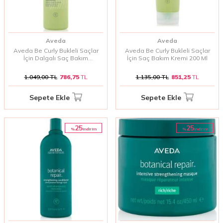
Aveda
Aveda
Aveda Be Curly Bukleli Saçlar
Aveda Be Curly Bukleli Saçlar
İçin Dalgalı Saç Bakım
İçin Saç Bakım Kremi 200 Ml
Şampuanı 250 Ml
1.049,00
TL
786,75
TL
1.135,00
TL
851,25
TL
Sepete Ekle
Sepete Ekle
25
25
%
%
i̇ndirim
i̇ndirim