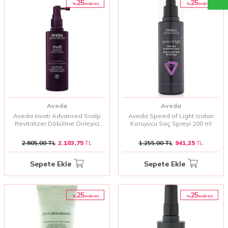
25
25
%
%
i̇ndirim
i̇ndirim
Aveda
Aveda
Aveda Invati Advanced Scalp
Aveda Speed of Light Isıdan
Revitalizer Dökülme Önleyici
Koruyucu Saç Spreyi 200 ml
Serum 150 ml
2.805,00
TL
2.103,75
TL
1.255,00
TL
941,25
TL
Sepete Ekle
Sepete Ekle
25
25
%
%
i̇ndirim
i̇ndirim