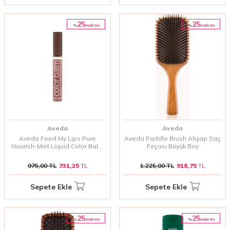
25
25
%
%
i̇ndirim
i̇ndirim
Aveda
Aveda
Aveda Feed My Lips Pure
Aveda Paddle Brush Ahşap Saç
Nourish-Mint Liquid Color Balm
Fırçası Büyük Boy
(04 Desert Blossom) 10 ml
975,00
TL
731,25
TL
1.225,00
TL
918,75
TL
Sepete Ekle
Sepete Ekle
25
25
%
%
i̇ndirim
i̇ndirim