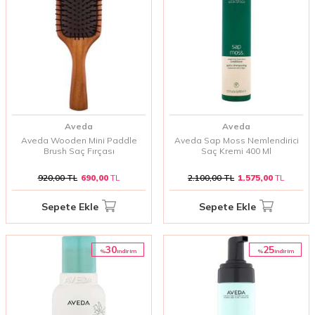
Aveda
Aveda
Aveda Wooden Mini Paddle
Aveda Sap Moss Nemlendirici
Brush Saç Fırçası
Saç Kremi 400 Ml
920,00
TL
690,00
TL
2.100,00
TL
1.575,00
TL
Sepete Ekle
Sepete Ekle
30
25
%
%
i̇ndirim
i̇ndirim