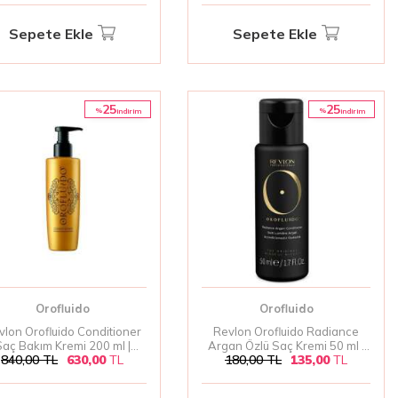
Sepete Ekle
Sepete Ekle
25
25
%
%
i̇ndirim
i̇ndirim
Orofluido
Orofluido
vlon Orofluido Conditioner
Revlon Orofluido Radiance
aç Bakım Kremi 200 ml |
Argan Özlü Saç Kremi 50 ml |
840,00
TL
630,00
TL
180,00
TL
135,00
TL
Saçları Besleyen ve
Besleyici ve Parlaklık Veren
muşatan Argan Özlü Bakım
Argan Yağlı Saç Kremi
Kremi