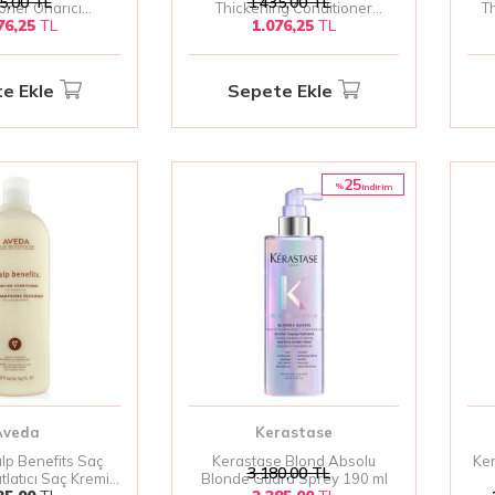
5,00
TL
1.435,00
TL
oner Onarıcı
Thickening Conditioner
T
76,25
TL
1.076,25
TL
ı Saç Kremi 200 ml
Dökülme Karşıtı Dolgunlaştırıcı
Dol
Saç Kremi 200 ml
e Ekle
Sepete Ekle
25
%
i̇ndirim
Aveda
Kerastase
lp Benefits Saç
Kerastase Blond Absolu
Ker
3.180,00
TL
tlatıcı Saç Kremi
Blonde Guard Sprey 190 ml