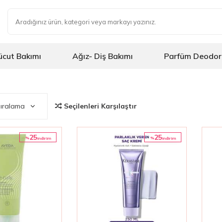
ücut Bakımı
Ağız- Diş Bakımı
Parfüm Deodor
Seçilenleri Karşılaştır
25
25
%
%
i̇ndirim
i̇ndirim