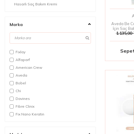
Hasarlı Saç Bakım Kremi
Saç Düzleştirici Krem
Normal Saç Kremi
Aveda Be Cur
Marka
Durulanmayan Saç Kremi
İçin Saç Ba
1.135,00
Sıvı Saç Kremi
Sepet
Fixlay
Alfaparf
American Crew
Aveda
Bobel
Chi
Davines
Fibre Clinix
Fix Nano Keratin
Inebrya
İnsight