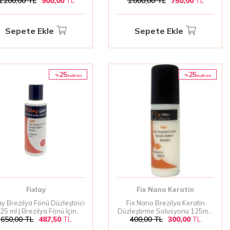
1.200,00
TL
900,00
TL
1.000,00
TL
750,00
TL
Sepete Ekle
Sepete Ekle
25
25
%
%
i̇ndirim
i̇ndirim
Fixlay
Fix Nano Keratin
ay Brezilya Fönü Düzleştirici
Fix Nano Brezilya Keratin
25 ml | Brezilya Fönü İçin
Düzleştirme Solusyonu 125ml |
650,00
TL
487,50
TL
400,00
TL
300,00
TL
Düzleştirici Serum
Brezilya Keratini Düzleştirici
Solüsyon