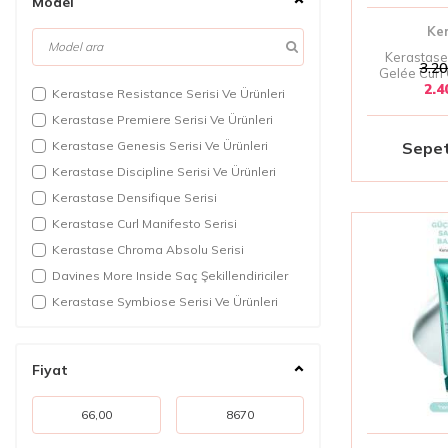
Model
K18
Ke
Kerastase
Kerastase
Keune
3.20
Gelée Curl 
2.4
Kıvırcık S
Loreal Professionnel
Kerastase Resistance Serisi Ve Ürünleri
Belirginleştir
Milk shake
Kerastase Premiere Serisi Ve Ürünleri
Je
Morgan's Pomade
Kerastase Genesis Serisi Ve Ürünleri
Sepet
Moroccanoil
Kerastase Discipline Serisi Ve Ürünleri
Nashi Argan
Kerastase Densifique Serisi
Olaplex
Kerastase Curl Manifesto Serisi
Orofluido
Kerastase Chroma Absolu Serisi
osis
Davines More Inside Saç Şekillendiriciler
Paul Mitchell
Kerastase Symbiose Serisi Ve Ürünleri
Philip B
L'Oréal Professionnel Serie Expert Metal
Detox
Revlon
Fiyat
Kerastase Blond Absolu Serisi
Sachplex Professional
Moroccanoil Repair
Tigi Bed Head
Loreal Professionnel Serie Expert Pro
Longer