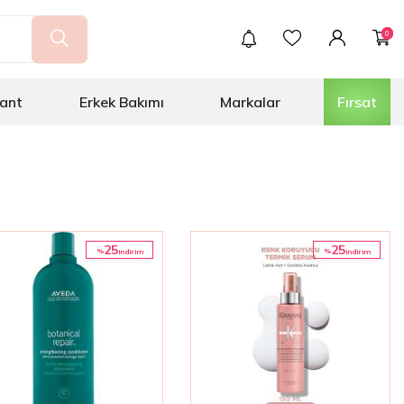
0
ant
Erkek Bakımı
Markalar
Fırsat
25
25
%
%
i̇ndirim
i̇ndirim