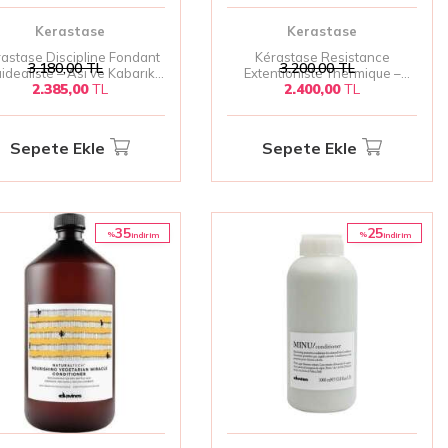
Kerastase
Kerastase
astase Discipline Fondant
Kérastase Resistance
3.180,00
TL
3.200,00
TL
uidealiste – Asi ve Kabarık
Extentioniste Thermique –
2.385,00
TL
2.400,00
TL
Saçlar İçin Düzleştirici &
Sağlıklı Uzun Saçlar İçin Isı
Parlaklık Kremi 200ml
Koruyucu Jel Krem 150ml?
Sepete Ekle
Sepete Ekle
35
25
%
%
i̇ndirim
i̇ndirim