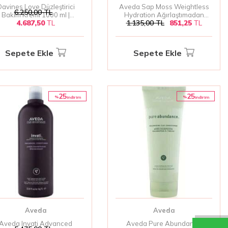
avines Love Düzleştirici
Aveda Sap Moss Weightless
6.250,00
TL
Bakım Kremi 1000 ml |
Hydration Ağırlaştımadan
4.687,50
TL
1.135,00
TL
851,25
TL
ürüzsüzleştirici ve Hacim
Nemlendirici Saç Kremi 200 ml
Artırıcı
Sepete Ekle
Sepete Ekle
25
25
%
%
i̇ndirim
i̇ndirim
Aveda
Aveda
Aveda Invati Advanced
Aveda Pure Abundance