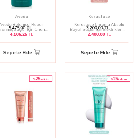
Aveda
Kerastase
Aveda Botanical Repair
Kerastase Chroma Absolu
5.475,00
TL
3.200,00
TL
pranmış Saçlar İçin Onarım
Boyalı Saçlar İçin Elektriklenme
4.106,25
TL
2.400,00
TL
Kremi 1000 Ml
Karşıtı Termik Serum 150ml |
Antioksidanlı Koruma &
Parlaklık
Sepete Ekle
Sepete Ekle
25
25
%
%
i̇ndirim
i̇ndirim