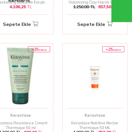
5.475,00
TL
hickening Dökülme Karşıtı
Volumizing Clay Hacim Veren
4.106,25
TL
1.250,00
TL
937,50
TL
gunlaştırıcı Saç Kremi 1000
Saç Kremi 200 ml
Ml
Sepete Ekle
Sepete Ekle
25
25
%
%
i̇ndirim
i̇ndirim
Kerastase
Kerastase
astase Resistance Ciment
Kerastase Nutritive Nectar
Thermique 50 ml
Thermique 50 ML