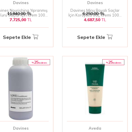
Davines
Davines
ines Nourishing Yıpranmış
Davines Minu Boyalı Saçlar
11.840,00
TL
6.250,00
TL
Kuru Saçlar İçin Krem 1000
İçin Koruyucu Saç Kremi 1000
7.725,00
TL
4.687,50
TL
| Derinlemesine Onarıcı ve
ml | Renk Koruyucu ve Besleyici
Nemlendirici Bakım
Sepete Ekle
Sepete Ekle
25
25
%
%
i̇ndirim
i̇ndirim
Davines
Aveda