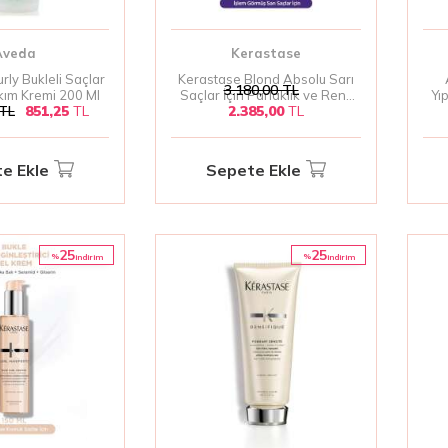
Aveda
Kerastase
ly Bukleli Saçlar
Kerastase Blond Absolu Sarı
3.180,00
TL
kım Kremi 200 Ml
Saçlar İçin Parlaklık ve Renk
Yı
TL
851,25
TL
2.385,00
TL
Koruma Kremi 150ml |
Durulanan Yoğun Bakım & Sarı
Ton Önleyici
e Ekle
Sepete Ekle
25
25
%
%
i̇ndirim
i̇ndirim