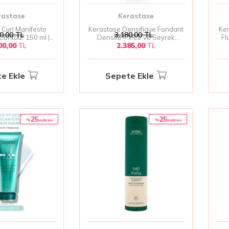
rastase
Kerastase
 Curl Manifesto
Kerastase Densifique Fondant
Ker
0,00
TL
3.180,00
TL
Contour 150 ml |
Densité – İnce ve Seyrek
Fl
00,00
TL
2.385,00
TL
açlar İçin Bukle
Saçlara Hacim Kazandıran
ici ve Nemlendirici
Bakım Kremi 200 ml
l Krem?
e Ekle
Sepete Ekle
25
25
%
%
i̇ndirim
i̇ndirim