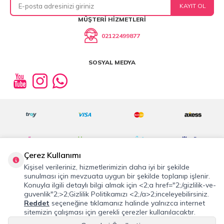
KAYIT OL
MÜŞTERI HIZMETLERI
02122499877
SOSYAL MEDYA
Çerez Kullanımı
Kişisel verileriniz, hizmetlerimizin daha iyi bir şekilde
sunulması için mevzuata uygun bir şekilde toplanıp işlenir.
Konuyla ilgili detaylı bilgi almak için <2;a href="2;/gizlilik-ve-
©2019 Tüm Hakkı Saklıdır.
cosmostation.com
guvenlik"2;>2;Gizlilik Politikamızı <2;/a>2;inceleyebilirsiniz.
Reddet
seçeneğine tıklamanız halinde yalnızca internet
T
-Soft
E-Ticaret
Sistemleriyle Hazırlanmıştır.
sitemizin çalışması için gerekli çerezler kullanılacaktır.