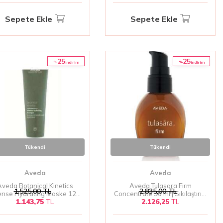
Sepete Ekle
Sepete Ekle
25
25
%
%
i̇ndirim
i̇ndirim
Tükendi
Tükendi
Aveda
Aveda
veda Botanical Kinetics
Aveda Tulasara Firm
1.525,00
TL
2.835,00
TL
ense Hydrating Maske 125
Concentrate 30 ml | Sıkılaştırıcı
1.143,75
TL
2.126,25
TL
l | Yoğun Nemlendirici Yüz
ve Canlandırıcı Cilt Serumu
Maskesi