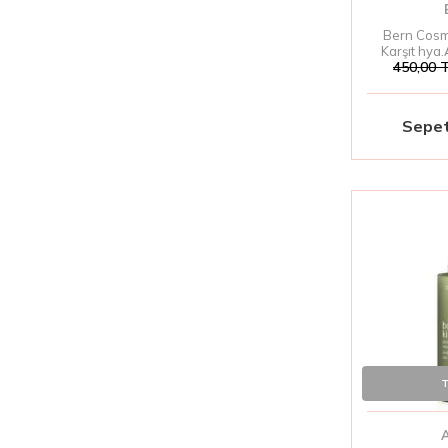
Bern Cosm
Karşıt hya
450,00
T
Sepet
T