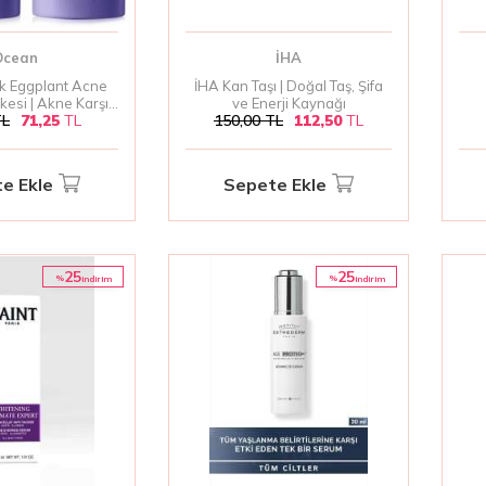
Ocean
İHA
 Eggplant Acne
İHA Kan Taşı | Doğal Taş, Şifa
esi | Akne Karşıtı
ve Enerji Kaynağı
L
71,25
TL
150,00
TL
112,50
TL
 Maskesi
A
e Ekle
Sepete Ekle
25
25
%
%
i̇ndirim
i̇ndirim