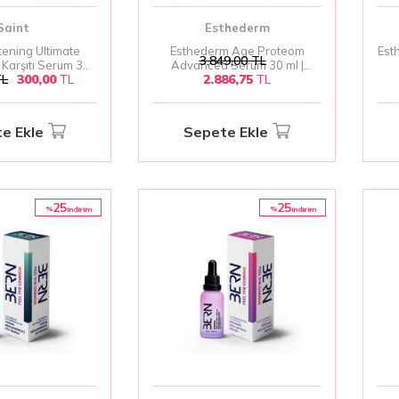
Saint
Esthederm
tening Ultimate
Esthederm Age Proteom
Est
3.849,00
TL
 Karşıtı Serum 30
Advanced Serum 30 ml |
L
300,00
TL
2.886,75
TL
ke Giderici & Cilt
Yaşlanma Karşıtı ve Cilt
Şe
tleyici Serum
Yenileyici Serum
e Ekle
Sepete Ekle
25
25
%
%
i̇ndirim
i̇ndirim