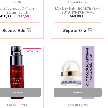
BERN
Loreal Paris
ern Cosmetics C Vitamini
LOR.DER.NEM TER.ALOE VERA
Serum - 30 mL
SUYU NOR.KUR.70 ML
450,00
TL
337,50
TL
560,00
TL
Sepete Ekle
Sepete Ekle
25
%
i̇ndirim
Tükendi
Tükendi
Loreal Paris
Loreal Paris