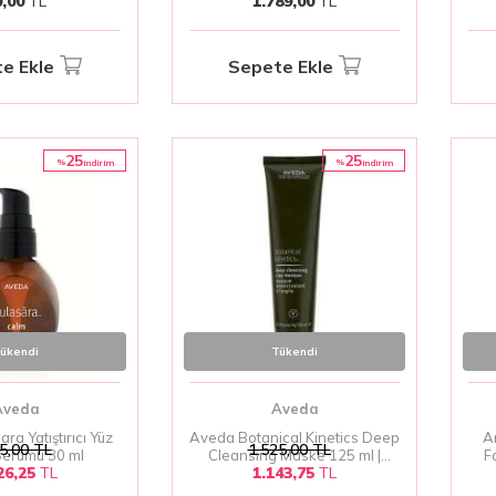
0,00
TL
1.789,00
TL
Ml
e Ekle
Sepete Ekle
25
25
%
%
i̇ndirim
i̇ndirim
ükendi
Tükendi
Aveda
Aveda
ra Yatıştırıcı Yüz
Aveda Botanical Kinetics Deep
A
5,00
TL
1.525,00
TL
Serumu 30 ml
Cleansing Maske 125 ml |
F
26,25
TL
1.143,75
TL
Derinlemesine Temizleyici
Ko
Maske
C