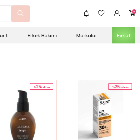
0
ant
Erkek Bakımı
Markalar
Fırsat
25
25
%
%
i̇ndirim
i̇ndirim