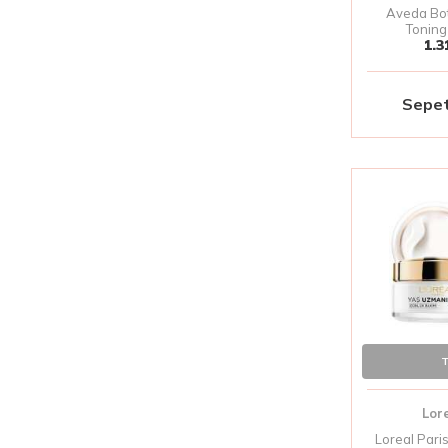
Aveda Bot
Toning
1.3
Sepet
T
Lor
Loreal Pari