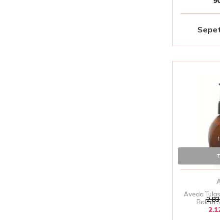
9
Sepet
T
Aveda Tulasa
2.83
Bakım 
2.1