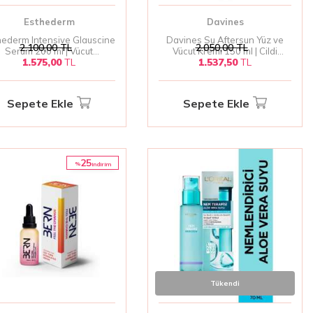
Esthederm
Davines
hederm Intensive Glauscine
Davines Su Aftersun Yüz ve
2.100,00
TL
2.050,00
TL
Serum 200 ml | Vücut
Vücut Kremi 150 ml | Cildi
1.575,00
TL
1.537,50
TL
killendirme ve Yağ Azaltıcı
Rahatlatıcı ve Nemlendirici
Serum
Sepete Ekle
Sepete Ekle
25
%
i̇ndirim
Tükendi