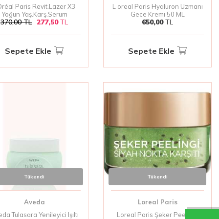
réal Paris Revit.Lazer X3
L oreal Paris Hyaluron Uzmanı
Yoğun Yaş.Karş.Serum
Gece Kremi 50 ML
370,00
TL
277,50
TL
650,00
TL
Sepete Ekle
Sepete Ekle
Tükendi
Tükendi
Aveda
Loreal Paris
da Tulasara Yenileyici Işıltı
Loreal Paris Şeker Peelingi