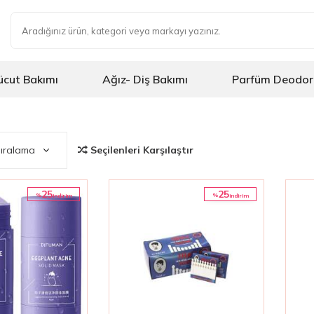
ücut Bakımı
Ağız- Diş Bakımı
Parfüm Deodor
Seçilenleri Karşılaştır
25
25
%
%
i̇ndirim
i̇ndirim