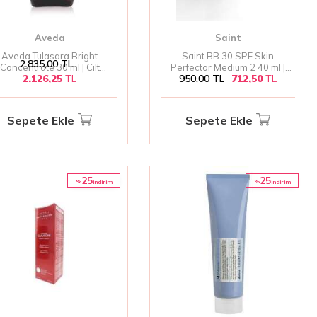
Aveda
Saint
Aveda Tulasara Bright
Saint BB 30 SPF Skin
2.835,00
TL
Concentrate 30 ml | Cilt
Perfector Medium 2 40 ml |
2.126,25
TL
950,00
TL
712,50
TL
ydınlatıcı ve Canlandırıcı
Orta Tonlu BB Krem ve Güneş
Serum
Koruma
Sepete Ekle
Sepete Ekle
25
25
%
%
i̇ndirim
i̇ndirim