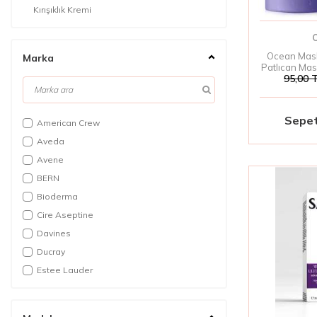
Kırışıklık Kremi
Kaş Kirpik Serumu
Güneş Kremi
Ocean Mask
Marka
Patlıcan Mask
95,00
T
Yüz
Sepet
American Crew
Aveda
Avene
BERN
Bioderma
Cire Aseptine
Davines
Ducray
Estee Lauder
Esthederm
Filorga