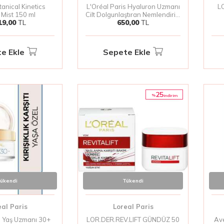
anical Kinetics
L'Oréal Paris Hyaluron Uzmanı
LO
 Mist 150 ml
Cilt Dolgunlaştıran Nemlendirici
19,00
TL
650,00
TL
Göz Kremi 15ml
e Ekle
Sepete Ekle
25
%
i̇ndirim
ükendi
Tükendi
eal Paris
Loreal Paris
s Yaş Uzmanı 30+
LOR.DER.REV.LIFT GÜNDÜZ 50
Ave