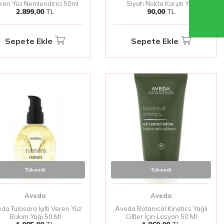
ren Yüz Nemlendirici 50ml
Siyah Nokta Karşıtı Yüz
2.899,00
TL
90,00
TL
Peelingi 50 ml
Sepete Ekle
Sepete Ekle
Tükendi
Tükendi
Aveda
Aveda
da Tulasara Işıltı Veren Yüz
Aveda Botanical Kinetics Yağlı
Bakım Yağı 50 Ml
Ciltler İçin Losyon 50 Ml