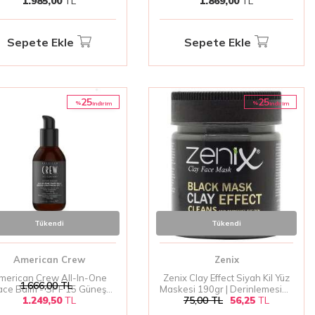
1.985,00
TL
1.869,00
TL
Sepete Ekle
Sepete Ekle
25
25
%
%
i̇ndirim
i̇ndirim
Tükendi
Tükendi
American Crew
Zenix
merican Crew All-In-One
Zenix Clay Effect Siyah Kil Yüz
1.666,00
TL
ace Balm - SPF 15 Güneş
Maskesi 190gr | Derinlemesine
1.249,50
TL
75,00
TL
56,25
TL
ruyucu ve Çok Fonksiyonlu
Temizleme
ilt Bakım Balsamı 170ml