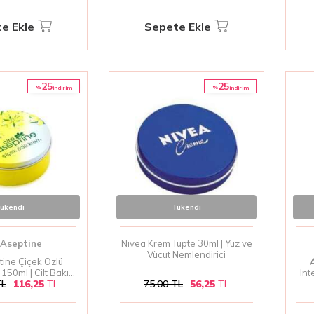
e Ekle
Sepete Ekle
25
25
%
%
i̇ndirim
i̇ndirim
ükendi
Tükendi
 Aseptine
Nivea Krem Tüpte 30ml | Yüz ve
Vücut Nemlendirici
tine Çiçek Özlü
A
150ml | Cilt Bakım
Int
L
116,25
TL
75,00
TL
56,25
TL
Kremi
m