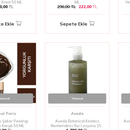
. Krem 50 ML
ML
Ve
0,00
TL
296,00
TL
222,00
TL
e Ekle
Sepete Ekle
ükendi
Tükendi
eal Paris
Aveda
s Şeker Peelingi
Aveda Botanical Kinetics
Ave
 Karşıtı 50 ML
Nemlendirici Yüz Losyonu 150