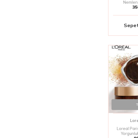
Nemlen
35
Sepet
T
Lor
Loreal Pari
Yorgunluk