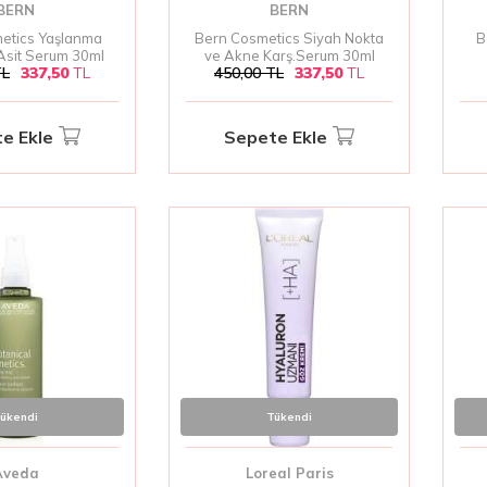
BERN
BERN
etics Yaşlanma
Bern Cosmetics Siyah Nokta
B
.Asit Serum 30ml
ve Akne Karş.Serum 30ml
L
337,50
TL
450,00
TL
337,50
TL
e Ekle
Sepete Ekle
ükendi
Tükendi
Aveda
Loreal Paris