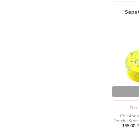
Sepet
T
Cire
Cire Asep
Teneke Krem 
155,00
T