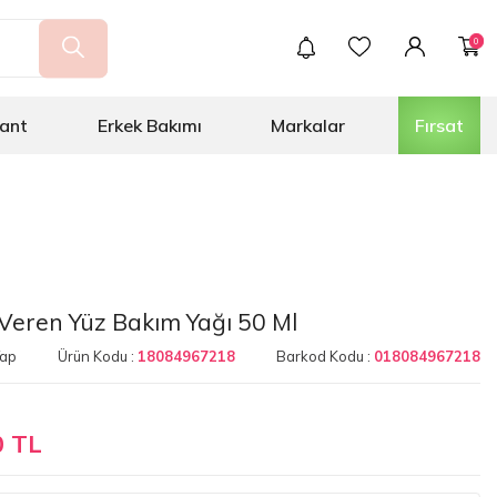
0
ant
Erkek Bakımı
Markalar
Fırsat
 Veren Yüz Bakım Yağı 50 Ml
Yap
Ürün Kodu :
18084967218
Barkod Kodu :
018084967218
0 TL