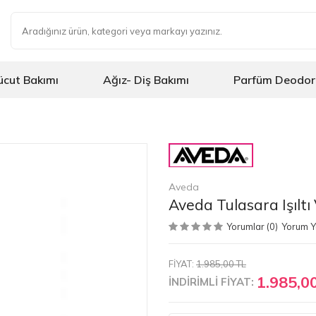
ücut Bakımı
Ağız- Diş Bakımı
Parfüm Deodor
Aveda
Aveda Tulasara Işıltı
Yorumlar (0)
Yorum 
FİYAT:
1.985,00 TL
1.985,0
İNDİRİMLİ FİYAT: