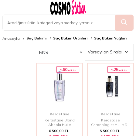
Saç Bakımı
Saç Bakım Ürünleri
Saç Bakım Yağları
Anasayfa
Filtre
60
25
%
%
i̇ndirim
i̇ndirim
Kerastase
Kerastase
Kerastase Blond
Kerastase
Absolu Huile
Chronologist Huile De
Cicaextreme Parlaklık
Parfum Yenileyici
6.500,00
TL
5.500,00
TL
Veren Saç Bakım Yağı
Parfümlü Saç Bakım