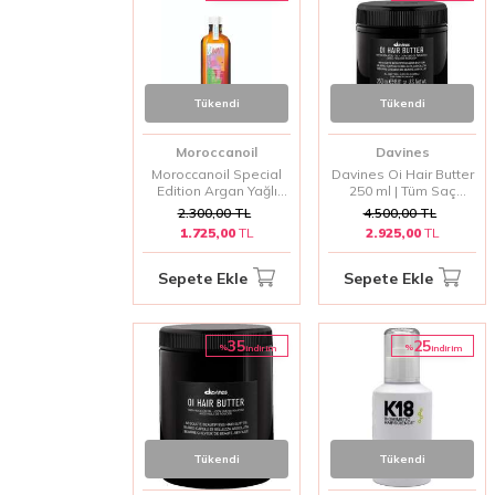
Tükendi
Tükendi
Moroccanoil
Davines
Moroccanoil Special
Davines Oi Hair Butter
Edition Argan Yağlı
250 ml | Tüm Saç
İnce ve Zayıf Telli
Tipleri İçin Saç Bakım
2.300,00
TL
4.500,00
TL
Saçlar İçin Yoğun
Yağı
1.725,00
TL
2.925,00
TL
Güçlendirici Bakım Yağı
100ml
Sepete Ekle
Sepete Ekle
35
25
%
%
i̇ndirim
i̇ndirim
Tükendi
Tükendi