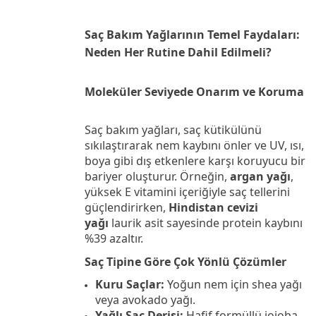
Saç Bakım Yağlarının Temel Faydaları:
Neden Her Rutine Dahil Edilmeli?
Moleküler Seviyede Onarım ve Koruma
Saç bakım yağları, saç kütikülünü
sıkılaştırarak nem kaybını önler ve UV, ısı,
boya gibi dış etkenlere karşı koruyucu bir
bariyer oluşturur. Örneğin,
argan yağı
,
yüksek E vitamini içeriğiyle saç tellerini
güçlendirirken,
Hindistan cevizi
yağı
laurik asit sayesinde protein kaybını
%39 azaltır.
Saç Tipine Göre Çok Yönlü Çözümler
Kuru Saçlar:
Yoğun nem için shea yağı
veya avokado yağı.
Yağlı Saç Derisi:
Hafif formüllü jojoba