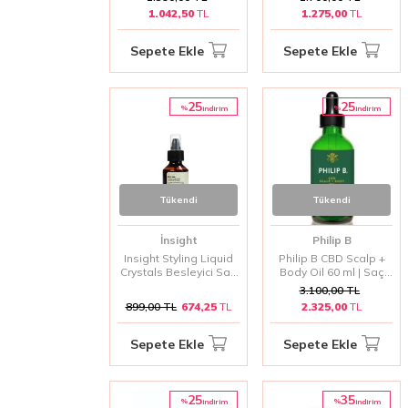
İçin Hafif Bakım Yağı
Canlandırıcı Bakım Yağ
1.042,50
TL
1.275,00
TL
25ml
50 ml
Sepete Ekle
Sepete Ekle
25
25
%
%
i̇ndirim
i̇ndirim
Tükendi
Tükendi
İnsight
Philip B
Insight Styling Liquid
Philip B CBD Scalp +
Crystals Besleyici Saç
Body Oil 60 ml | Saç
Bakım Yağı 100 ML
Derisi ve Vücut Yağı
3.100,00
TL
899,00
TL
674,25
TL
2.325,00
TL
Sepete Ekle
Sepete Ekle
25
35
%
%
i̇ndirim
i̇ndirim