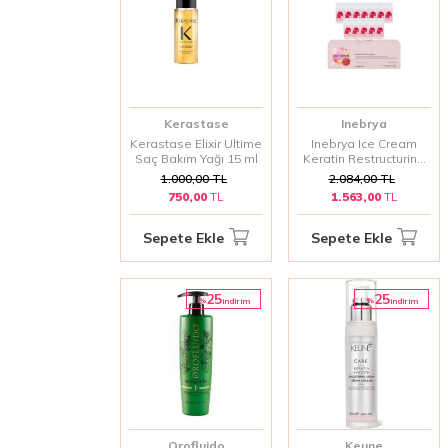
Kerastase
Inebrya
Kerastase Elixir Ultime
Inebrya Ice Cream
Saç Bakım Yağı 15 ml
Keratin Restructuring
Lotion 12x11 ml |
1.000,00
TL
2.084,00
TL
Saçları Derinlemesine
750,00
TL
1.563,00
TL
Onaran ve Yenileyen
Yoğun Bakım
Sepete Ekle
Sepete Ekle
25
25
%
%
i̇ndirim
i̇ndirim
Orofluido
Keune