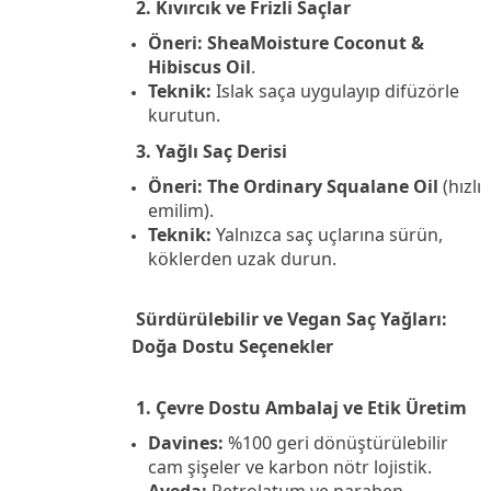
2. Kıvırcık ve Frizli Saçlar
Öneri:
SheaMoisture Coconut &
Hibiscus Oil
.
Teknik:
Islak saça uygulayıp difüzörle
kurutun.
3. Yağlı Saç Derisi
Öneri:
The Ordinary Squalane Oil
(hızlı
emilim).
Teknik:
Yalnızca saç uçlarına sürün,
köklerden uzak durun.
Sürdürülebilir ve Vegan Saç Yağları:
Doğa Dostu Seçenekler
1. Çevre Dostu Ambalaj ve Etik Üretim
Davines:
%100 geri dönüştürülebilir
cam şişeler ve karbon nötr lojistik.
Aveda:
Petrolatum ve paraben