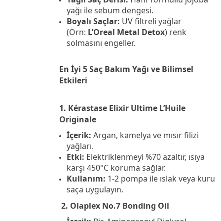
yağı ile sebum dengesi.
Boyalı Saçlar:
UV filtreli yağlar
(Örn:
L’Oreal Metal Detox
) renk
solmasını engeller.
En İyi 5 Saç Bakım Yağı ve Bilimsel
Etkileri
1. Kérastase Elixir Ultime L’Huile
Originale
İçerik:
Argan, kamelya ve mısır filizi
yağları.
Etki:
Elektriklenmeyi %70 azaltır, ısıya
karşı 450°C koruma sağlar.
Kullanım:
1-2 pompa ile ıslak veya kuru
saça uygulayın.
2. Olaplex No.7 Bonding Oil