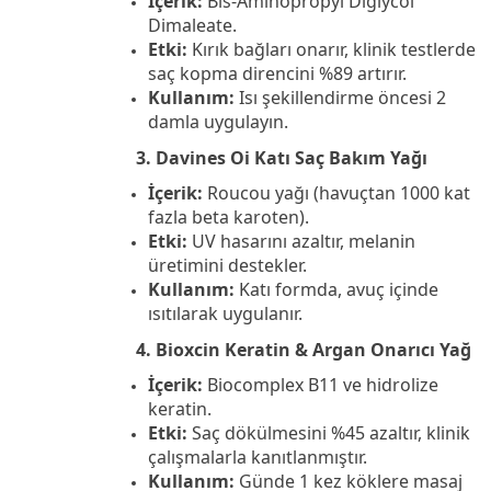
İçerik:
Bis-Aminopropyl Diglycol
Dimaleate.
Etki:
Kırık bağları onarır, klinik testlerde
saç kopma direncini %89 artırır.
Kullanım:
Isı şekillendirme öncesi 2
damla uygulayın.
3. Davines Oi Katı Saç Bakım Yağı
İçerik:
Roucou yağı (havuçtan 1000 kat
fazla beta karoten).
Etki:
UV hasarını azaltır, melanin
üretimini destekler.
Kullanım:
Katı formda, avuç içinde
ısıtılarak uygulanır.
4. Bioxcin Keratin & Argan Onarıcı Yağ
İçerik:
Biocomplex B11 ve hidrolize
keratin.
Etki:
Saç dökülmesini %45 azaltır, klinik
çalışmalarla kanıtlanmıştır.
Kullanım:
Günde 1 kez köklere masaj