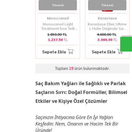
Tükendi
Tükendi
Moroccanoil
Kerastase
Moroccanoil Light
Kerastase Elixir Ultime
Treatment İnce Telli
L Huile Originale Saç
veya Sarı Saçlar için
Bakım Yağı 100 Ml
1.650,00
TL
4.000,00
TL
Hafif Bakım Yağı 50 ml
1.237,50
TL
3.000,00
TL
Sepete Ekle
Sepete Ekle
Toplam
28
ürün bulunmaktadır.
Saç Bakım Yağları ile Sağlıklı ve Parlak
Saçların Sırrı: Doğal Formüller, Bilimsel
Etkiler ve Kişiye Özel Çözümler
Saçınızın İhtiyacına Göre En İyi Yağları
Keşfedin: Nem, Onarım ve Hacim Tek Bir
Üründe!