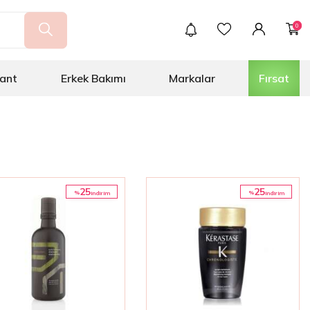
0
ant
Erkek Bakımı
Markalar
Fırsat
25
25
%
%
i̇ndirim
i̇ndirim