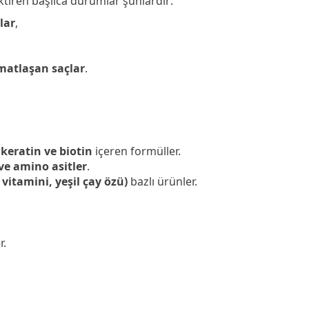
ktiren başlıca durumlar şunlardır:
lar
,
 matlaşan saçlar
.
n
keratin ve biotin
içeren formüller.
ve amino asitler
.
vitamini, yeşil çay özü)
bazlı ürünler.
r.