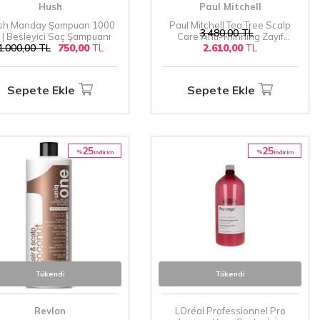
Hush
Paul Mitchell
sh Manday Şampuan 1000
Paul Mitchell Tea Tree Scalp
3.480,00
TL
 | Besleyici Saç Şampuanı
Care Anti-Thinning Zayıf
1.000,00
TL
750,00
TL
2.610,00
TL
Saçlar İçin Dolgunlaştırıcı
Şampuan 1000ml | Zayıf ve
İnce Saçlar İçin Besleyici ve
Güçlendirici Şampuan
Sepete Ekle
Sepete Ekle
25
25
%
%
i̇ndirim
i̇ndirim
Tükendi
Tükendi
Revlon
LOréal Professionnel Pro