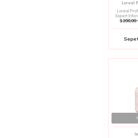
Loreal 
Loreal Pro
Expert Inforc
1.200,00
Güçlendiric
Sepet
T
I