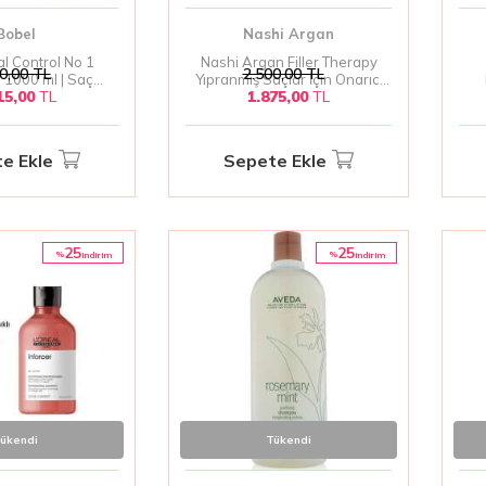
Bobel
Nashi Argan
l Control No 1
Nashi Argan Filler Therapy
0,00
TL
2.500,00
TL
1000 ml | Saç
Yıpranmış Saçlar İçin Onarıcı
15,00
TL
1.875,00
TL
yici Şampuan
Şampuan 250 ml | Saçları
Der
Derinlemesine Onaran
B
Şampuan
e Ekle
Sepete Ekle
25
25
%
%
i̇ndirim
i̇ndirim
ükendi
Tükendi