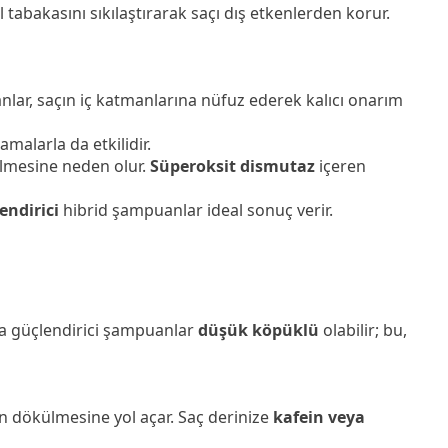
 tabakasını sıkılaştırarak saçı dış etkenlerden korur.
lar, saçın iç katmanlarına nüfuz ederek kalıcı onarım
lamalarla da etkilidir.
elmesine neden olur.
Süperoksit dismutaz
içeren
endirici
hibrid şampuanlar ideal sonuç verir.
ysa güçlendirici şampuanlar
düşük köpüklü
olabilir; bu,
en dökülmesine yol açar. Saç derinize
kafein veya