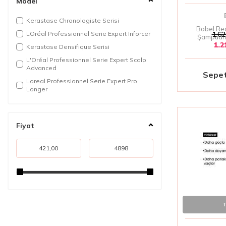
Model
Revlon
Kerastase Chronologiste Serisi
Bobel Rea
LOréal Professionnel Serie Expert Inforcer
1.62
Şampuan 
1.2
Temizle
Kerastase Densifique Serisi
L'Oréal Professionnel Serie Expert Scalp
Advanced
Sepet
Loreal Professionnel Serie Expert Pro
Longer
Fiyat
T