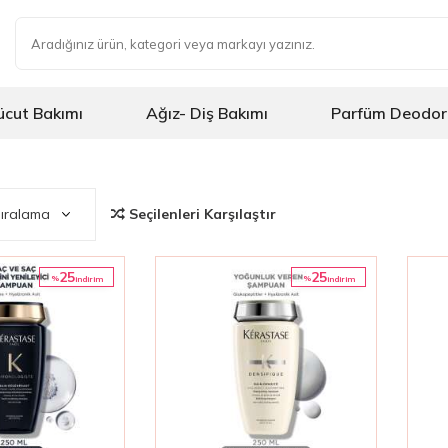
ücut Bakımı
Ağız- Diş Bakımı
Parfüm Deodor
Seçilenleri Karşılaştır
25
25
%
%
i̇ndirim
i̇ndirim