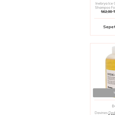
Inebrya Ice
Shampoo For
562,00
T
| İnce Te
Canland
Sepet
T
D
Davines Dede