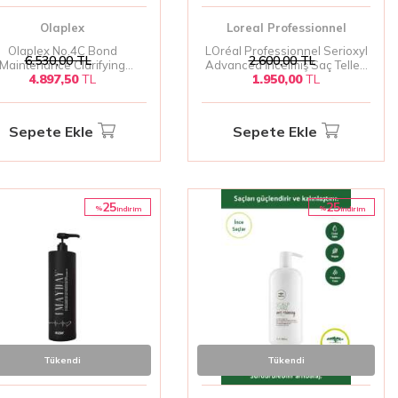
Olaplex
Loreal Professionnel
Olaplex No.4C Bond
LOréal Professionnel Serioxyl
6.530,00
TL
2.600,00
TL
Maintenance Clarifying
Advanced İncelmiş Saç Telleri
4.897,50
TL
1.950,00
TL
inlemesine Temizleyen ve
Şampuanı 500 ml – Yoğunluk
ağ Güçlendiren Şampuan
Artırıcı, Saç Kalınlaştırıcı,
1000ml
Profesyonel Bakım
Sepete Ekle
Sepete Ekle
25
25
%
%
i̇ndirim
i̇ndirim
Tükendi
Tükendi