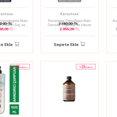
rastase
Kerastase
hronologiste Bain
Kerastase Densifique Bain
Av
0,00
TL
2.740,00
TL
 250ml | Saç ve
Densite Yoğunluk ve Hacim
80,00
TL
2.055,00
TL
 Canlandıran Lüks
Kazandıran Şampuan 250 ml –
 Şampuanı
İnce Telli Saçlar İçin
e Ekle
Sepete Ekle
25
25
%
%
i̇ndirim
i̇ndirim