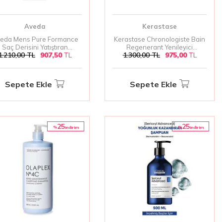
Aveda
Kerastase
eda Mens Pure Formance
Kerastase Chronologiste Bain
Saç Derisini Yatıştıran
Regenerant Yenileyici
1.210,00
TL
907,50
TL
1.300,00
TL
975,00
TL
Şampuan 300 Ml
Şampuan 80 ml
Sepete Ekle
Sepete Ekle
25
25
%
%
i̇ndirim
i̇ndirim