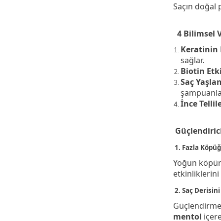
Saçın doğal p
4 Bilimsel V
Keratinin
sağlar.
Biotin Etk
Saç Yaşla
şampuanlar
İnce Telli
Güçlendiric
1. Fazla Köpüğü
Yoğun köpüre
etkinliklerin
2. Saç Derisin
Güçlendirme s
mentol
içere