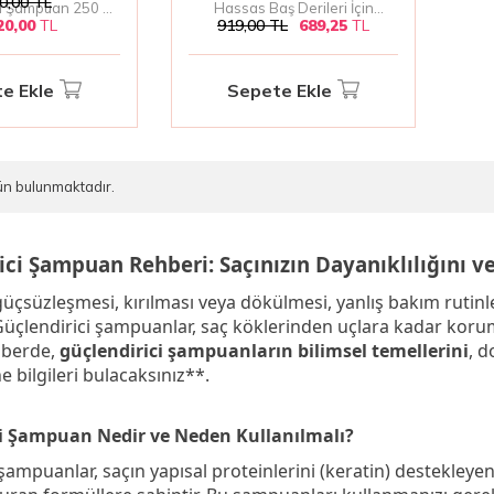
0,00
TL
cu Şampuan 250 ml
Hassas Baş Derileri İçin
20,00
TL
919,00
TL
689,25
TL
mizleme ve Hacim
Yatıştırıcı Şampuan 300 Ml
rıcı Bakım
e Ekle
Sepete Ekle
ün bulunmaktadır.
ci Şampuan Rehberi: Saçınızın Dayanıklılığını ve
 güçsüzleşmesi, kırılması veya dökülmesi, yanlış bakım ruti
 Güçlendirici şampuanlar, saç köklerinden uçlara kadar koru
hberde,
güçlendirici şampuanların bilimsel temellerini
, d
 bilgileri bulacaksınız**.
i Şampuan Nedir ve Neden Kullanılmalı?
şampuanlar, saçın yapısal proteinlerini (keratin) destekleyen,