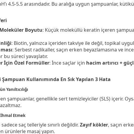
H’ı 4.5-5.5 arasındadır. Bu aralığa uygun şampuanlar, kütikül
eri
 Moleküler Boyutu
: Küçük moleküllü keratin içeren şampuan
inliği
: Biotin, yalnızca içeriden takviye ile değil, topikal uygu
nması
: Serbest radikaller, saçın erken beyazlamasına ve inc
 bu süreci yavaşlatır.
ler İçin Özel Formüller
: İnce saçlar için
hacim artırıcı + güçl
i Şampuan Kullanımında En Sık Yapılan 3 Hata
n Yanıltıcılığı
n şampuanlar, genellikle sert temizleyiciler (SLS) içerir. O
i azaltmaz.
i İhmal Etmek
adece saç telleriyle sınırlı değildir.
Zayıf kökler
, saçın erk
n ürünlerle masaj yapın.