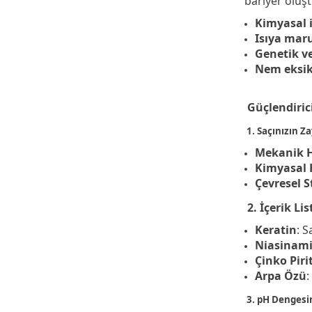
bariyer oluş
Kimyasal i
Isıya maru
Genetik ve
Nem eksikl
Güçlendiric
1. Saçınızın Za
Mekanik 
Kimyasal 
Çevresel S
2. İçerik L
Keratin
: S
Niasinami
Çinko Piri
Arpa Özü
:
3. pH Dengesi