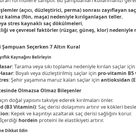
turan formüllere sahiptir. Bu şampuanları kullanmanızı gere
şlemler (açıcı, düzleştirici, perma) sonrası zayıflayan saç
z kalma (fön, maşa) nedeniyle kırılganlaşan teller
,
ya stres kaynaklı saç dökülmeleri
,
iği ve çevresel faktörler (rüzgar, güneş, klor) nedeniyle
i Şampuan Seçerken 7 Altın Kural
yıflık Kaynağını Belirleyin
Hasar
: Tarama veya sıkı toplama nedeniyle kırılan saçlar içi
Hasar
: Boyalı veya düzleştirilmiş saçlar için
pro-vitamin B5 
tres
: Şehir yaşamına maruz kalan saçlar için
antioksidan (E 
istesinde Olmazsa Olmaz Bileşenler
açın doğal yapısını takviye ederek kırılmaları önler.
d (B3 Vitamini)
: Saç derisi dolaşımını artırır ve kökleri besle
tion
: Kepek ve kaşıntıyı azaltarak saç derisi sağlığını korur.
 İçerdiği
hordein
proteini ile elastikiyeti artırır.
ne Dikkat Edin