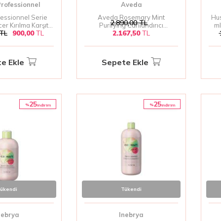
Professionnel
Aveda
fessionnel Serie
Aveda Rosemary Mint
Hu
2.890,00
TL
er Kırılma Karşıtı
Purifying Canlandırıcı
ml
TL
900,00
TL
2.167,50
TL
i Şampuan 300 Ml
Rahatlatıcı Şampuan 1000 Ml
e Ekle
Sepete Ekle
25
25
%
%
i̇ndirim
i̇ndirim
ükendi
Tükendi
nebrya
Inebrya