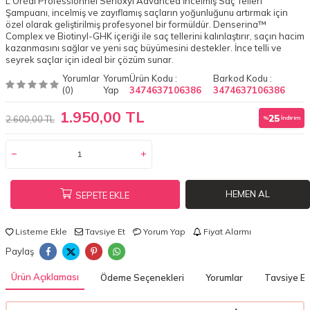
L'Oréal Professionnel Serioxyl Advanced İncelmiş Saç Telleri
Şampuanı, incelmiş ve zayıflamış saçların yoğunluğunu artırmak için
özel olarak geliştirilmiş profesyonel bir formüldür. Denserina™
Complex ve Biotinyl-GHK içeriği ile saç tellerini kalınlaştırır, saçın hacim
kazanmasını sağlar ve yeni saç büyümesini destekler. İnce telli ve
seyrek saçlar için ideal bir çözüm sunar.
Yorumlar
Yorum
Ürün Kodu :
Barkod Kodu :
(0)
Yap
3474637106386
3474637106386
1.950,00 TL
25
2.600,00 TL
%
İndirim
HEMEN AL
SEPETE EKLE
Listeme Ekle
Tavsiye Et
Yorum Yap
Fiyat Alarmı
Paylaş
Ürün Açıklaması
Ödeme Seçenekleri
Yorumlar
Tavsiye Et