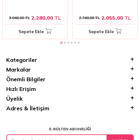
Derisini Canlandıran Lüks Bakım
Kazandıran Şampuan 250 ml –
Şampuanı
İnce Telli Saçlar İçin
2.280,00
TL
2.055,00
TL
3.040,00
TL
2.740,00
TL
Sepete Ekle
Sepete Ekle
Kategoriler
Markalar
Önemli Bilgiler
Hızlı Erişim
Üyelik
Adres & İletişim
E-BÜLTEN ABONELIĞI