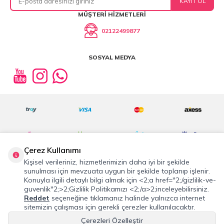
KAYIT OL
MÜŞTERI HIZMETLERI
02122499877
SOSYAL MEDYA
Çerez Kullanımı
Kişisel verileriniz, hizmetlerimizin daha iyi bir şekilde
sunulması için mevzuata uygun bir şekilde toplanıp işlenir.
Konuyla ilgili detaylı bilgi almak için <2;a href="2;/gizlilik-ve-
©2019 Tüm Hakkı Saklıdır.
cosmostation.com
guvenlik"2;>2;Gizlilik Politikamızı <2;/a>2;inceleyebilirsiniz.
Reddet
seçeneğine tıklamanız halinde yalnızca internet
T
-Soft
E-Ticaret
Sistemleriyle Hazırlanmıştır.
sitemizin çalışması için gerekli çerezler kullanılacaktır.
Çerezleri Özelleştir