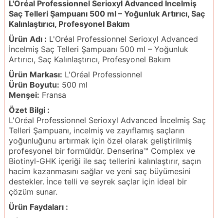
L'Oréal Professionnel Serioxyl Advanced İncelmiş
Saç Telleri Şampuanı 500 ml – Yoğunluk Artırıcı, Saç
Kalınlaştırıcı, Profesyonel Bakım
Ürün Adı :
L'Oréal Professionnel Serioxyl Advanced
İncelmiş Saç Telleri Şampuanı 500 ml – Yoğunluk
Artırıcı, Saç Kalınlaştırıcı, Profesyonel Bakım
Ürün Markası:
L'Oréal Professionnel
Ürün Boyutu:
500 ml
Menşei:
Fransa
Özet Bilgi :
L'Oréal Professionnel Serioxyl Advanced İncelmiş Saç
Telleri Şampuanı, incelmiş ve zayıflamış saçların
yoğunluğunu artırmak için özel olarak geliştirilmiş
profesyonel bir formüldür. Denserina™ Complex ve
Biotinyl-GHK içeriği ile saç tellerini kalınlaştırır, saçın
hacim kazanmasını sağlar ve yeni saç büyümesini
destekler. İnce telli ve seyrek saçlar için ideal bir
çözüm sunar.
Ürün Faydaları :