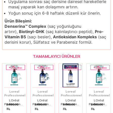
Uygulama sonrası saç derisine dairesel hareketlerle
masaj yaparak kan dolaşımını artırın.
Yoğun sonuç için 6-8 haftalık düzenli kür önerin.
Ürün Bileşimi:
Denserina™ Complex
(saç yoğunluğunu
artırır),
Biotinyl-GHK
(saç kalınlaştırıcı peptid),
Pro-
Vitamin B5
(saçı besler),
Antioksidan Kompleks
(saç
derisini korur), Sülfatsız ve Parabensiz formül.
TAMAMLAYICI ÜRÜNLER
25
25
25
25
%
%
%
%
i̇ndirim
i̇ndirim
i̇ndirim
i̇ndirim
Loreal
Loreal
Loreal
Loreal
Professionnel
Professionnel
Professionnel
Professionnel
LOréal
LOréal
LOréal
LOréal
Professionnel
Professionnel
Professionnel
Professionnel
2.600,00
2.600,00
3.900,00
2.600,00
Serie Expert
Serioxyl
Serioxyl
Scalp
TL
TL
TL
TL
Scalp
Advanced
Advanced
Advanced