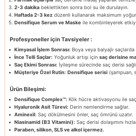
2-3 dakika
beklettikten sonra bol su ile durulayın.
Haftada 2-3 kez
düzenli kullanarak maksimum yoğun
Densifique Serum ve Maske
ile kombinleyerek etkiyi
Profesyoneller için Tavsiyeler :
Kimyasal İşlem Sonrası:
Boya veya balyajlı saçlarda 
İnce Telli Saçlar:
Yoğunluk artışı için
saç derisine m
Saç Ekimi Sonrası:
İyileşme sürecinde saç derisi sağlı
Müşteriye Özel Rutin:
Densifique serisi
(şampuan, s
Ürün Bileşimi:
Densifique Complex™:
Kök hücre aktivasyonu ile saç
Hyaluronik Asit Türevi:
Derin nemlendirme sağlar.
Aminexil:
Saç dökülmesini önler, saç ömrünü uzatır.
Niasinamid (B3 Vitamini):
Saç derisi dolaşımını hızlan
Paraben, silikon, SLS ve alkol içermez.