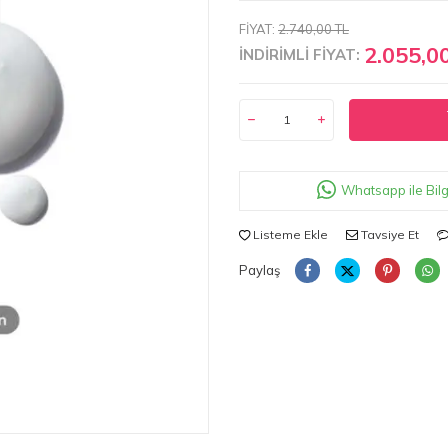
FİYAT:
2.740,00 TL
2.055,0
İNDİRİMLİ FİYAT:
Whatsapp ile Bilg
Listeme Ekle
Tavsiye Et
Paylaş