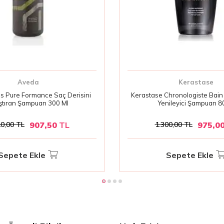
Aveda
Kerastase
 Pure Formance Saç Derisini
Kerastase Chronologiste Bai
ıştıran Şampuan 300 Ml
Yenileyici Şampuan 8
907,50
TL
975,0
10,00
TL
1.300,00
TL
Sepete Ekle
Sepete Ekle