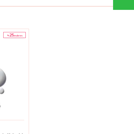
25
%
i̇ndirim