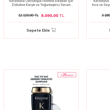
Kerastase Densifique Homme Erkekler İçin
Kerastase 
Dökülme Karşıtı ve Yoğunlaştırıcı Serum
İnce ve Sey
30x6ml | Saç Köklerini Güçlendiren Bakım
9.090,00
TL
12.120,00
TL
3.180
Sepete Ekle
25
%
i̇ndirim