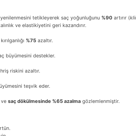
e yenilenmesini tetikleyerek saç yoğunluğunu
%90
artırır (
kl
alınlık ve elastikiyetini geri kazandırır.
kırılganlığı
%75
azaltır.
aç büyümesini destekler.
iş riskini azaltır.
büyümesini teşvik eder.
ve
saç dökülmesinde %65 azalma
gözlemlenmiştir.
rtün.
yin.