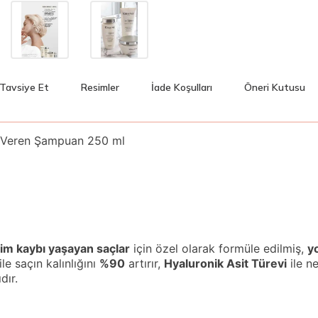
Tavsiye Et
Resimler
İade Koşulları
Öneri Kutusu
k Veren Şampuan 250 ml
cim kaybı yaşayan saçlar
için özel olarak formüle edilmiş,
y
ile saçın kalınlığını
%90
artırır,
Hyaluronik Asit Türevi
ile n
dır.