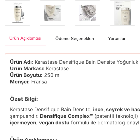
Ürün Açıklaması
Ödeme Seçenekleri
Yorumlar
Ürün Adı:
Kerastase Densifique Bain Densite Yoğunlu
Ürün Markası:
Kerastase
Ürün Boyutu:
250 ml
Menşei:
Fransa
Özet Bilgi:
Kerastase Densifique Bain Densite,
ince, seyrek ve ha
şampuandır.
Densifique Complex™
(patentli teknoloji) 
içermeyen
,
vegan dostu
formülü ile dermatolog onaylı
Ürün Açıklaması :