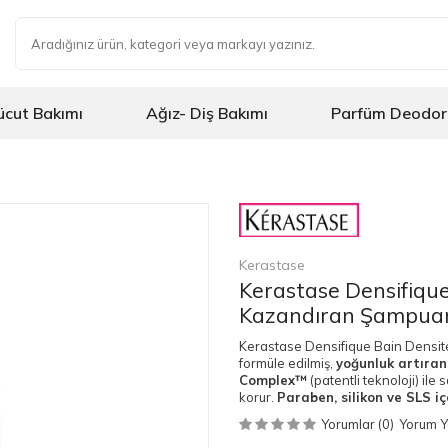
ücut Bakımı
Ağız- Diş Bakımı
Parfüm Deodor
Kerastase
Kerastase Densifiqu
Kazandıran Şampuan 2
Kerastase Densifique Bain Densit
formüle edilmiş,
yoğunluk artıran
Complex™
(patentli teknoloji) ile 
korur.
Paraben, silikon ve SLS 
Yorumlar (0)
Yorum 