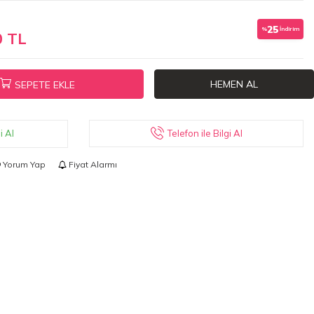
25
%
İndirim
0 TL
HEMEN AL
SEPETE EKLE
Telefon ile Bilgi Al
i Al
Yorum Yap
Fiyat Alarmı