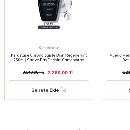
Kerastase
Kerastase Chronologiste Bain Regenerant
Aveda Mens
250ml | Saç ve Baş Derisini Canlandıran
Yat
Lüks Bakım Şampuanı
2.280,00
TL
3.040,00
TL
1.2
Sepete Ekle