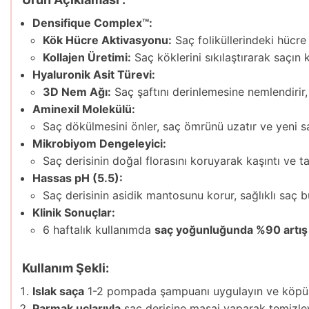
Densifique Complex™:
Kök Hücre Aktivasyonu:
Saç foliküllerindeki hücr
Kollajen Üretimi:
Saç köklerini sıkılaştırarak saçın k
Hyaluronik Asit Türevi:
3D Nem Ağı:
Saç şaftını derinlemesine nemlendirir, 
Aminexil Molekülü:
Saç dökülmesini önler, saç ömrünü uzatır ve yeni s
Mikrobiyom Dengeleyici:
Saç derisinin doğal florasını koruyarak kaşıntı ve tahr
Hassas pH (5.5):
Saç derisinin asidik mantosunu korur, sağlıklı saç 
Klinik Sonuçlar:
6 haftalık kullanımda
saç yoğunluğunda %90 artış
Kullanım Şekli:
Islak saça
1-2 pompada şampuanı uygulayın ve köpü
Parmak uçlarıyla
saç derisine masaj yaparak temizle