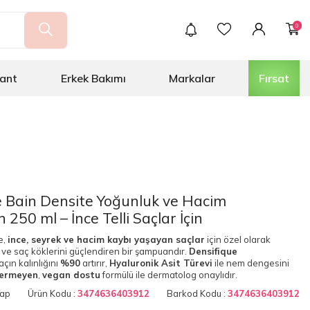
0
ant
Erkek Bakımı
Markalar
Fırsat
e Bain Densite Yoğunluk ve Hacim
50 ml – İnce Telli Saçlar İçin
e,
ince, seyrek ve hacim kaybı yaşayan saçlar
için özel olarak
ve saç köklerini güçlendiren bir şampuandır.
Densifique
saçın kalınlığını
%90
artırır,
Hyaluronik Asit Türevi
ile nem dengesini
içermeyen
,
vegan dostu
formülü ile dermatolog onaylıdır.
Yap
Ürün Kodu :
3474636403912
Barkod Kodu :
3474636403912