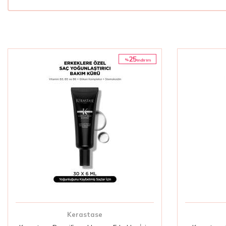
25
%
i̇ndirim
Kerastase