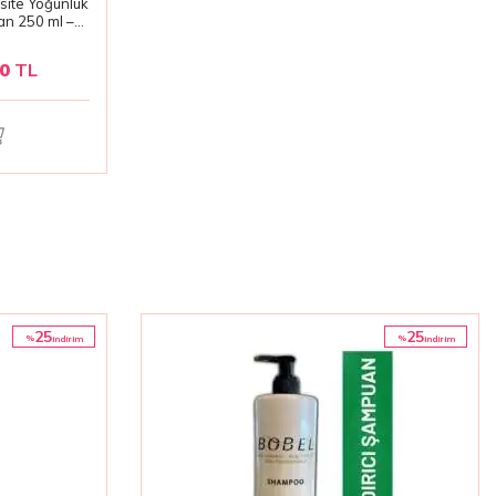
site Yoğunluk
n 250 ml –
n
00
TL
25
25
%
%
i̇ndirim
i̇ndirim