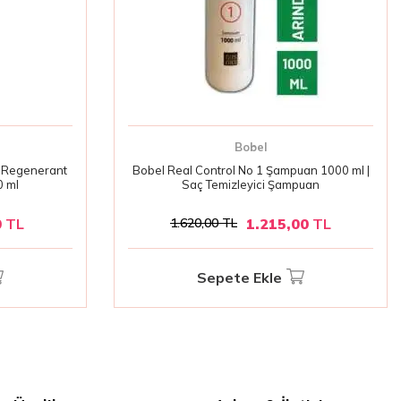
Bobel
n Regenerant
Bobel Real Control No 1 Şampuan 1000 ml |
0 ml
Saç Temizleyici Şampuan
0
TL
1.215,00
TL
1.620,00
TL
Sepete Ekle