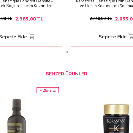
Densifique Fondant Densité –
Kerastase Densifique Bain Den
rek Saçlara Hacim Kazandıran
ve Hacim Kazandıran Şampua
Bakım Kremi 200 ml
İnce Telli Saçlar İçi
2.385,00
TL
2.055,
,00
TL
2.740,00
TL
Sepete Ekle
Sepete Ekle
BENZER ÜRÜNLER
25
%
i̇ndirim