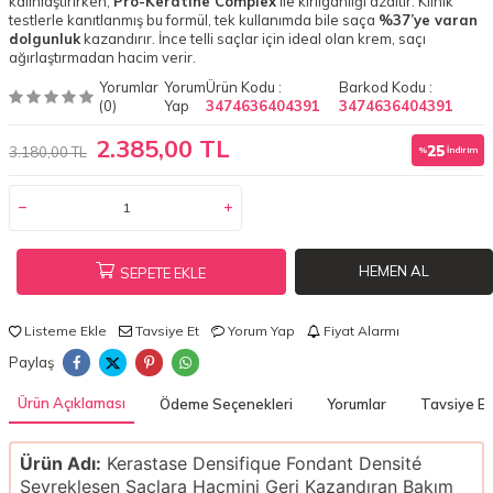
kalınlaştırırken,
Pro-Keratine Complex
ile kırılganlığı azaltır. Klinik
testlerle kanıtlanmış bu formül, tek kullanımda bile saça
%37’ye varan
dolgunluk
kazandırır. İnce telli saçlar için ideal olan krem, saçı
ağırlaştırmadan hacim verir.
Yorumlar
Yorum
Ürün Kodu :
Barkod Kodu :
(0)
Yap
3474636404391
3474636404391
2.385,00 TL
25
3.180,00 TL
%
İndirim
HEMEN AL
SEPETE EKLE
Listeme Ekle
Tavsiye Et
Yorum Yap
Fiyat Alarmı
Paylaş
Ürün Açıklaması
Ödeme Seçenekleri
Yorumlar
Tavsiye Et
Ürün Adı:
Kerastase Densifique Fondant Densité
Seyrekleşen Saçlara Hacmini Geri Kazandıran Bakım