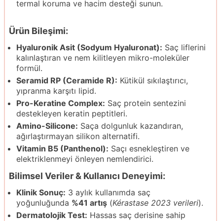
termal koruma ve hacim desteği sunun.
Ürün Bileşimi:
Hyaluronik Asit (Sodyum Hyaluronat):
Saç liflerini
kalınlaştıran ve nem kilitleyen mikro-moleküler
formül.
Seramid RP (Ceramide R):
Kütikül sıkılaştırıcı,
yıpranma karşıtı lipid.
Pro-Keratine Complex:
Saç protein sentezini
destekleyen keratin peptitleri.
Amino-Silicone:
Saça dolgunluk kazandıran,
ağırlaştırmayan silikon alternatifi.
Vitamin B5 (Panthenol):
Saçı esnekleştiren ve
elektriklenmeyi önleyen nemlendirici.
Bilimsel Veriler & Kullanıcı Deneyimi:
Klinik Sonuç:
3 aylık kullanımda saç
yoğunluğunda
%41 artış
(
Kérastase 2023 verileri
).
Dermatolojik Test:
Hassas saç derisine sahip