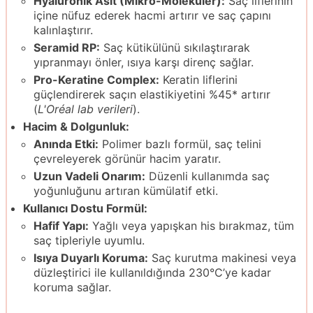
Hyaluronik Asit (Mikro-Moleküler):
Saç liflerinin
içine nüfuz ederek hacmi artırır ve saç çapını
kalınlaştırır.
Seramid RP:
Saç kütikülünü sıkılaştırarak
yıpranmayı önler, ısıya karşı direnç sağlar.
Pro-Keratine Complex:
Keratin liflerini
güçlendirerek saçın elastikiyetini %45* artırır
(
L'Oréal lab verileri
).
Hacim & Dolgunluk:
Anında Etki:
Polimer bazlı formül, saç telini
çevreleyerek görünür hacim yaratır.
Uzun Vadeli Onarım:
Düzenli kullanımda saç
yoğunluğunu artıran kümülatif etki.
Kullanıcı Dostu Formül:
Hafif Yapı:
Yağlı veya yapışkan his bırakmaz, tüm
saç tipleriyle uyumlu.
Isıya Duyarlı Koruma:
Saç kurutma makinesi veya
düzleştirici ile kullanıldığında 230°C’ye kadar
koruma sağlar.