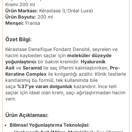
Kremi 200 ml
Ürün Markası:
Kérastase (L'Oréal Luxe)
Ürün Boyutu:
200 ml
Menşei:
Fransa
Özet Bilgi:
Kérastase Densifique Fondant Densité, seyrelen ve
hacim kaybeden saçlar için
moleküler düzeyde
yoğunlaştırıcı
bir bakım kremidir.
Hyaluronik
Asit
ve
Seramid
ile saç liflerini kalınlaştırırken,
Pro-
Keratine Complex
ile kırılganlığı azaltır. Klinik testlerle
kanıtlanmış bu formül, tek kullanımda bile
saça
%37’ye varan dolgunluk
kazandırır. İnce telli
saçlar için ideal olan krem, saçı ağırlaştırmadan hacim
verir.
Ürün Açıklaması:
Bilimsel Yoğunlaştırma Teknolojisi: