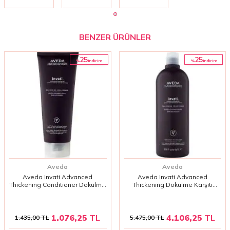
İçin
Köklerini
Bakım Kremi
Güçlendiren
200 ml
Bakım
BENZER ÜRÜNLER
25
25
%
%
i̇ndirim
i̇ndirim
Aveda
Aveda
Aveda Invati Advanced
Aveda Invati Advanced
Thickening Conditioner Dökülme
Thickening Dökülme Karşıtı
Karşıtı Dolgunlaştırıcı Saç Kremi
Dolgunlaştırıcı Saç Kremi 1000
200 ml
Ml
1.076,25
TL
4.106,25
TL
1.435,00
TL
5.475,00
TL