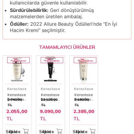
kullanıcılarda güvenle kullanılabilir.
Sürdürülebilirlik:
Geri dönüştürülmüş
malzemelerden üretilen ambalaj.
Ödüller:
2022 Allure Beauty Ödülleri’nde “En İyi
Hacim Kremi” seçilmiştir.
TAMAMLAYICI ÜRÜNLER
25
25
25
%
%
%
i̇ndirim
i̇ndirim
i̇ndirim
Kerastase
Kerastase
Kerastase
Kerastase
Kerastase
Kerastase
Densifique
Densifique
Densifique
2.740,00
12.120,00
3.180,00
Bain Densite
Homme
Fondant
TL
TL
TL
Yoğunluk ve
Erkekler İçin
Densité –
2.055,00
9.090,00
2.385,00
Hacim
Dökülme
İnce ve
Kazandıran
Karşıtı ve
Seyrek
TL
TL
TL
Şampuan
Yoğunlaştırıcı
Saçlara
250 ml – İnce
Serum
Hacim
Telli Saçlar
30x6ml | Saç
Kazandıran
Sepete Ekle
Sepete Ekle
Sepete Ekle