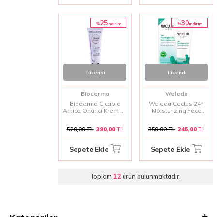
25
30
%
%
i̇ndirim
i̇ndirim
Tükendi
Tükendi
Bioderma
Weleda
Bioderma Cicabio
Weleda Cactus 24h
Arnica Onarıcı Krem 40
Moisturizing Face
ml
Lotion 30 ml |
Nemlendirici Yüz
520,00
TL
390,00
TL
350,00
TL
245,00
TL
Losyonu
Sepete Ekle
Sepete Ekle
Toplam
12
ürün bulunmaktadır.