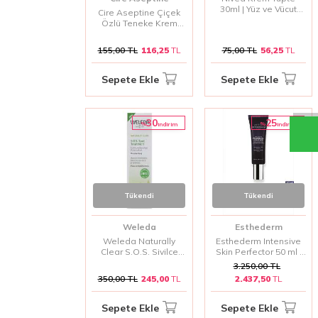
30ml | Yüz ve Vücut
Cire Aseptine Çiçek
Nemlendirici
Özlü Teneke Krem
150ml | Cilt Bakım
Kremi
155,00
TL
116,25
TL
75,00
TL
56,25
TL
Sepete Ekle
Sepete Ekle
30
25
%
%
i̇ndirim
i̇ndirim
Tükendi
Tükendi
Weleda
Esthederm
Weleda Naturally
Esthederm Intensive
Clear S.O.S. Sivilce
Skin Perfector 50 ml |
Bakım Kremi 10 ml |
Yoğun Cilt
3.250,00
TL
Hızlı Etkili Akne ve
Düzgünleştirici
350,00
TL
245,00
TL
2.437,50
TL
Leke Karşıtı Bakım
Sepete Ekle
Sepete Ekle