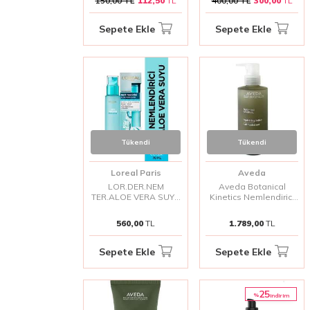
150,00
TL
112,50
TL
400,00
TL
300,00
TL
Cilt Tonu Eşitleyici
Serum
Sepete Ekle
Sepete Ekle
Tükendi
Tükendi
Loreal Paris
Aveda
LOR.DER.NEM
Aveda Botanical
TER.ALOE VERA SUYU
Kinetics Nemlendirici
NOR.KUR.70 ML
Yüz Losyonu 150 Ml
560,00
TL
1.789,00
TL
Sepete Ekle
Sepete Ekle
25
%
i̇ndirim