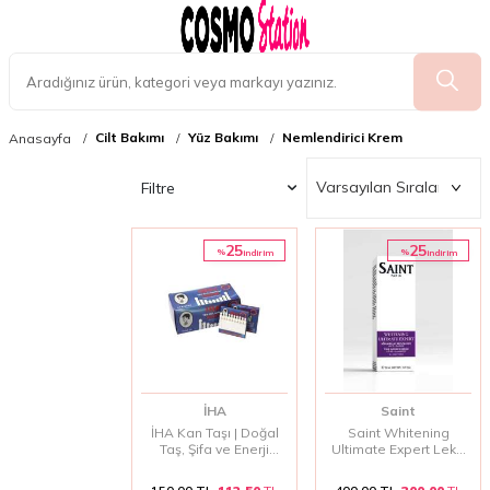
Cilt Bakımı
Yüz Bakımı
Nemlendirici Krem
Anasayfa
Filtre
25
25
%
%
i̇ndirim
i̇ndirim
İHA
Saint
İHA Kan Taşı | Doğal
Saint Whitening
Taş, Şifa ve Enerji
Ultimate Expert Leke
Kaynağı
Karşıtı Serum 30 ml |
Yoğun Leke Giderici &