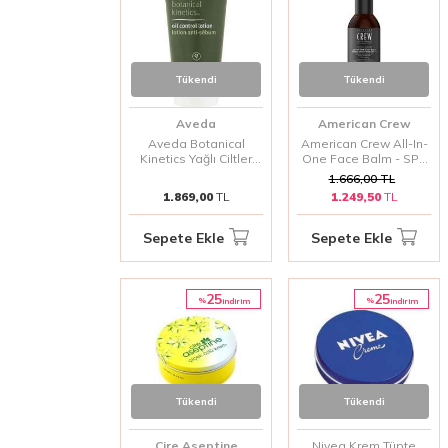
Tükendi
Tükendi
Aveda
American Crew
Aveda Botanical
American Crew All-In-
Kinetics Yağlı Ciltler
One Face Balm - SPF
İçin Losyon 50 Ml
15 Güneş Koruyucu ve
1.666,00
TL
Çok Fonksiyonlu Cilt
1.869,00
TL
1.249,50
TL
Bakım Balsamı 170ml
Sepete Ekle
Sepete Ekle
25
25
%
%
i̇ndirim
i̇ndirim
Tükendi
Tükendi
Cire Aseptine
Nivea Krem Tüpte