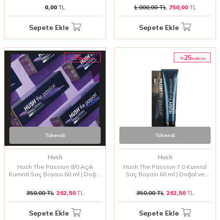
0,00
TL
1.000,00
TL
750,00
TL
Sepete Ekle
Sepete Ekle
25
25
%
%
i̇ndirim
i̇ndirim
Tükendi
Tükendi
Hush
Hush
Hush The Passion 8/0 Açık
Hush The Passion 7.0 Kumral
Kumral Saç Boyası 60 ml | Doğal
Saç Boyası 60 ml | Doğal ve
ve Parlak Kumral Tonlar
Canlı Kumral Tonlar
350,00
TL
262,50
TL
350,00
TL
262,50
TL
Sepete Ekle
Sepete Ekle