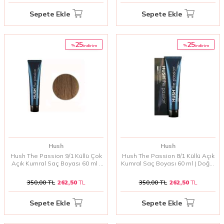
Sepete Ekle
Sepete Ekle
25
25
%
%
i̇ndirim
i̇ndirim
Hush
Hush
Hush The Passion 9/1 Küllü Çok
Hush The Passion 8/1 Küllü Açık
Açık Kumral Saç Boyası 60 ml |
Kumral Saç Boyası 60 ml | Doğal
Doğal ve Soğuk Kumral Tonlar
ve Soğuk Kumral Tonlar
350,00
TL
262,50
TL
350,00
TL
262,50
TL
Sepete Ekle
Sepete Ekle