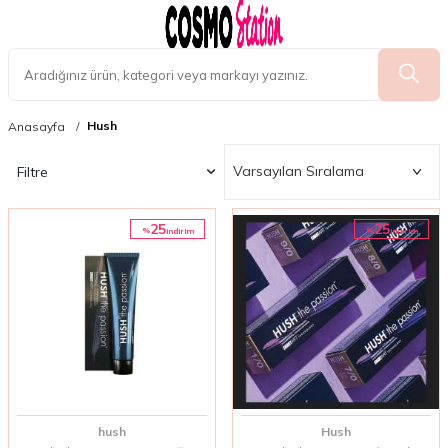
Hush
Anasayfa
Filtre
25
25
%
%
i̇ndirim
i̇ndirim
hush
Hush