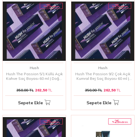
25
25
%
%
i̇ndirim
i̇ndirim
Hush
Hush
Hush The Passion 5/1 Küllü Açık
Hush The Passion 9/2 Çok Açık
Kahve Saç Boyası 60 ml | Doğal
Kumral Bej Saç Boyası 60 ml |
ve Soğuk Kahve Tonları
Doğal ve Yumuşak Bej Tonlar
350,00
TL
262,50
TL
350,00
TL
262,50
TL
Sepete Ekle
Sepete Ekle
25
25
%
%
i̇ndirim
i̇ndirim