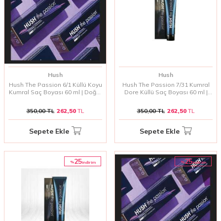
Hush
Hush
Hush The Passion 6/1 Küllü Koyu
Hush The Passion 7/31 Kumral
Kumral Saç Boyası 60 ml | Doğal
Dore Küllü Saç Boyası 60 ml |
ve Soğuk Kumral Tonlar
Doğal ve Işıltılı Kumral Tonlar
350,00
TL
262,50
TL
350,00
TL
262,50
TL
Sepete Ekle
Sepete Ekle
25
25
%
%
i̇ndirim
i̇ndirim