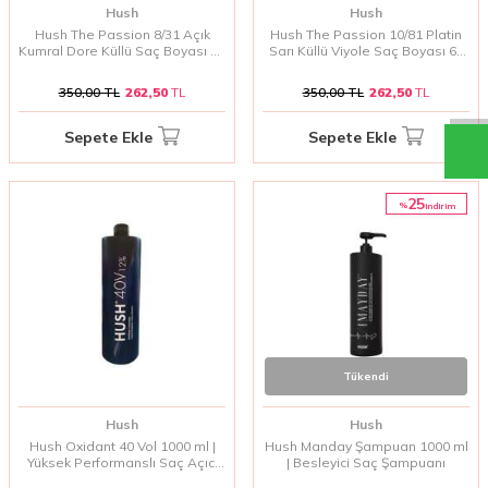
Hush
Hush
Hush The Passion 8/31 Açık
Hush The Passion 10/81 Platin
Kumral Dore Küllü Saç Boyası 60
Sarı Küllü Viyole Saç Boyası 60
ml | Doğal ve Işıltılı Kumral Tonlar
ml | Soğuk ve Işıltılı Platin Renkler
350,00
TL
262,50
TL
350,00
TL
262,50
TL
Sepete Ekle
Sepete Ekle
25
%
i̇ndirim
Tükendi
Hush
Hush
Hush Oxidant 40 Vol 1000 ml |
Hush Manday Şampuan 1000 ml
Yüksek Performanslı Saç Açıcı
| Besleyici Saç Şampuanı
ve Aktivasyon İçin Oksidan