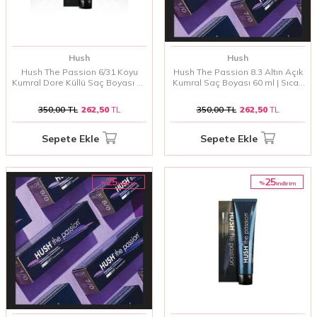
Hush
Hush
Hush The Passion 6/31 Koyu
Hush The Passion 8.3 Altın Açık
Kumral Dore Küllü Saç Boyası 60
Kumral Saç Boyası 60 ml | Sıcak
ml | Doğal ve Dengeli Kumral
ve Işıltılı Doğal Renkler
Tonlar
350,00
TL
262,50
TL
350,00
TL
262,50
TL
Sepete Ekle
Sepete Ekle
25
25
%
%
i̇ndirim
i̇ndirim