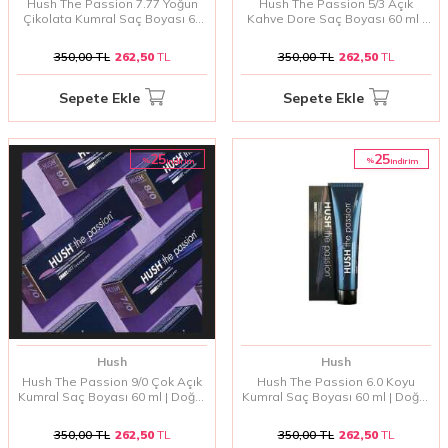
Hush The Passion 7.77 Yoğun
Hush The Passion 5/3 Açık
Çikolata Kumral Saç Boyası 60
Kahve Dore Saç Boyası 60 ml |
ml | Derin ve Parlak Kahve Tonlar
Sıcak ve Işıltılı Kahve Tonlar
350,00
TL
262,50
TL
350,00
TL
262,50
TL
Sepete Ekle
Sepete Ekle
25
25
%
%
i̇ndirim
i̇ndirim
Hush
Hush
Hush The Passion 9/0 Çok Açık
Hush The Passion 6.0 Koyu
Kumral Saç Boyası 60 ml | Doğal
Kumral Saç Boyası 60 ml | Doğal
ve Parlak Kumral Tonlar
ve Canlı Kumral Tonlar
350,00
TL
262,50
TL
350,00
TL
262,50
TL