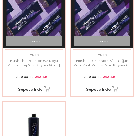
Tükendi
Tükendi
Hush
Hush
Hush The Passion 6/2 Koyu
Hush The Passion 8/11 Yoğun
Kumral Bej Saç Boyası 60 ml |
Küllü Açık Kumral Saç Boyası 60
Doğal ve Yumuşak Bej
ml | Soğuk ve Doğal Kumral
Yansımalar
Tonlar
350,00
TL
262,50
TL
350,00
TL
262,50
TL
Sepete Ekle
Sepete Ekle