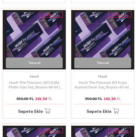
25
25
%
%
i̇ndirim
i̇ndirim
Tükendi
Tükendi
Hush
Hush
Hush The Passion 10/1 Küllü
Hush The Passion 6/3 Koyu
Platin Sarı Saç Boyası 60 ml |
Kumral Dore Saç Boyası 60 ml |
Soğuk ve Işıltılı Platin Tonlar
Sıcak ve Işıltılı Doğal Kumral
Tonlar
350,00
TL
262,50
TL
350,00
TL
262,50
TL
Sepete Ekle
Sepete Ekle
25
25
%
%
i̇ndirim
i̇ndirim