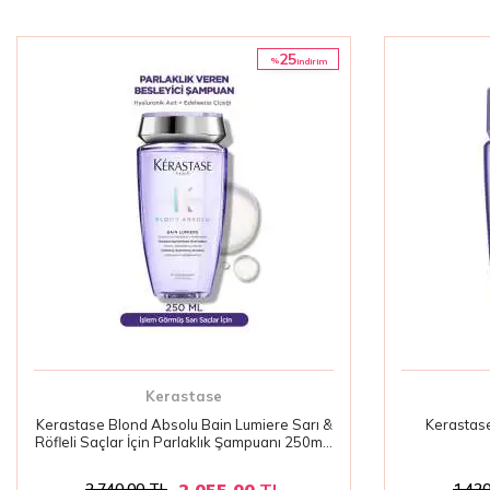
25
%
i̇ndirim
Kerastase
Kerastase Blond Absolu Bain Lumiere Sarı &
Kerastase
Röfleli Saçlar İçin Parlaklık Şampuanı 250ml |
İşlem Görmüş Saçlarda Sarı Ton Önleyici
2.055,00
TL
2.740,00
TL
1.420