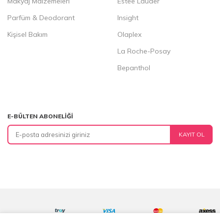
Makyaj Malzemeleri
Estee Lauder
Parfüm & Deodorant
Insight
Kişisel Bakım
Olaplex
La Roche-Posay
Bepanthol
E-BÜLTEN ABONELIĞI
KAYIT OL