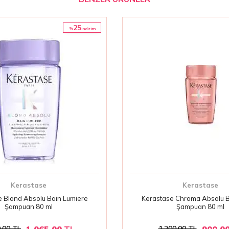
25
%
i̇ndirim
Kerastase
Kerastase
 Blond Absolu Bain Lumiere
Kerastase Chroma Absolu B
Şampuan 80 ml
Şampuan 80 ml
1.065,00
TL
900,0
,00
TL
1.200,00
TL