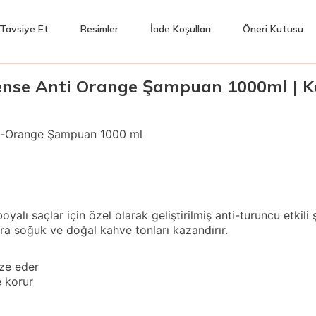
Tavsiye Et
Resimler
İade Koşulları
Öneri Kutusu
ense Anti Orange Şampuan 1000ml | Kah
nti-Orange Şampuan 1000 ml
yalı saçlar için özel olarak geliştirilmiş anti-turuncu etkil
ara soğuk ve doğal kahve tonları kazandırır.
ize eder
e korur