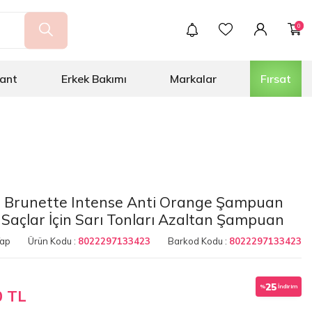
0
ant
Erkek Bakımı
Markalar
Fırsat
no Brunette Intense Anti Orange Şampuan
Saçlar İçin Sarı Tonları Azaltan Şampuan
Yap
Ürün Kodu :
8022297133423
Barkod Kodu :
8022297133423
25
%
İndirim
0 TL