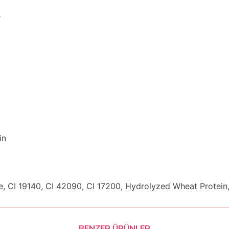
r
in
, CI 19140, CI 42090, CI 17200, Hydrolyzed Wheat Protein,
BENZER ÜRÜNLER