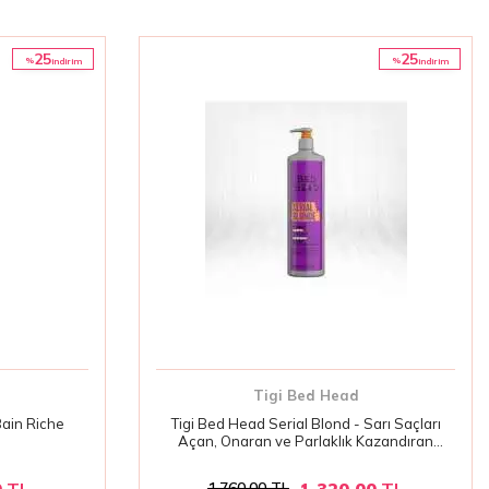
25
25
%
%
i̇ndirim
i̇ndirim
Tigi Bed Head
ain Riche
Tigi Bed Head Serial Blond - Sarı Saçları
Açan, Onaran ve Parlaklık Kazandıran
Şampuan 970 ml
0
TL
1.320,00
TL
1.760,00
TL