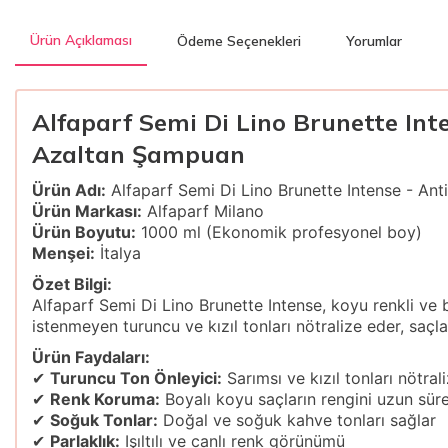
Ürün Açıklaması
Ödeme Seçenekleri
Yorumlar
Alfaparf Semi Di Lino Brunette Int
Azaltan Şampuan
Ürün Adı:
Alfaparf Semi Di Lino Brunette Intense - A
Ürün Markası:
Alfaparf Milano
Ürün Boyutu:
1000 ml (Ekonomik profesyonel boy)
Menşei:
İtalya
Özet Bilgi:
Alfaparf Semi Di Lino Brunette Intense, koyu renkli ve bo
istenmeyen turuncu ve kızıl tonları nötralize eder, saçl
Ürün Faydaları:
✔
Turuncu Ton Önleyici:
Sarımsı ve kızıl tonları nötral
✔
Renk Koruma:
Boyalı koyu saçların rengini uzun sür
✔
Soğuk Tonlar:
Doğal ve soğuk kahve tonları sağlar
✔
Parlaklık:
Işıltılı ve canlı renk görünümü