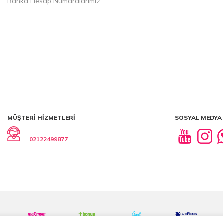
Banka Hesap Numaralarımız
MÜŞTERI HIZMETLERI
SOSYAL MEDYA
02122499877