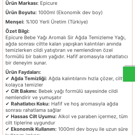
Ürün Markası:
Epicure
Ürün Boyutu:
1000ml (Ekonomik dev boy)
Menşei:
%100 Yerli Üretim (Türkiye)
Özet Bilgi:
Epicure Bebe Yağı Aromalı Sir Ağda Temizleme Yağı,
ağda sonrası ciltte kalan yapışkan kalıntıları anında
temizlerken cildi yatıştıran ve nemlendiren özel
formüllü bir bakım yağıdır. Hafif aromasıyla rahatlatıcı
bir deneyim sunar.
Ürün Faydaları:
✔
Ağda Temizliği:
Ağda kalıntılarını hızla çözer, ciltten
kolayca temizler
✔
Cilt Bakımı:
Bebek yağı formülü sayesinde cildi
nemlendirir ve yumuşatır
✔
Rahatlatıcı Koku:
Hafif ve hoş aromasıyla ağda
sonrası rahatlama sağlar
✔
Hassas Cilt Uyumu:
Alkol ve paraben içermez, tüm
cilt tiplerine uygundur
✔
Ekonomik Kullanım:
1000ml dev boyu ile uzun süre