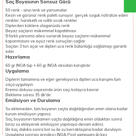
Saç Boyasının Sonsuz Gücü
50 renk - ana renk ve yansımalar
Kesin ve görünür renk paleti sunuyor: gerçek soguk nötralize eden
renkler, hareketli ve ısıltılı sıcak renkler
Diplerden köklere olaganüstü renk
Beyaz saçların mükemmel kapatılması
8 farklı yansıma ailesi sunarak beyaz saçların mükemmel
kapanmasını ve eşsiz renk sonuçları sağlar
Saçları 3 ton açar ve dipten uca renk bütünlüğü sağlamayı garanti
eder.
Hazırlama
60 gr INOA tüp + 60 gr INOA oksidan karıştırılır
Uygulama
Diplerin tamamına ve eğer gerekiyorsa dipten uca karışımı tüm
saça uygulayın.
Kremsi dokusu sayesinde ürün saçı kolayca kavrar
Bekleme süresi 35 dk'dır.
Emülsiyon ve Durulama
Su eklemeden, tüm boyanın saçta dağıldığından emin olana kadar
kurum emülsiyon yapınız.
Saç boyasının tamamen saçta dağıldığına emin olduktan sonra
biraz su ekleyerek emilsüyon yapmaya devam ediniz.
Bir kaç dakika sonra bol su ile su berraklaşana kadar durulayın.
Uygulama sonrası arındırıcı INOA Post şampuanı iki kez