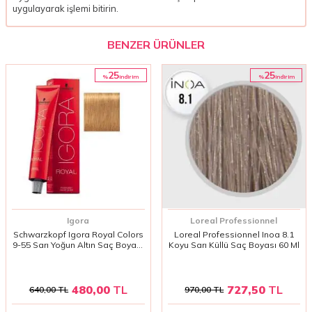
uygulayarak işlemi bitirin.
BENZER ÜRÜNLER
25
25
%
%
i̇ndirim
i̇ndirim
Igora
Loreal Professionnel
Schwarzkopf Igora Royal Colors
Loreal Professionnel Inoa 8.1
9-55 Sarı Yoğun Altın Saç Boyası
Koyu Sarı Küllü Saç Boyası 60 Ml
60 ml | Uzun Süre Kalıcı, Canlı ve
Parlak Renkler
480,00
TL
727,50
TL
640,00
TL
970,00
TL