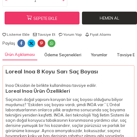
HEMEN AL
SEPETE EKLE
Listeme Ekle
Tavsiye Et
Yorum Yap
Fiyat Alarmı
Paylaş
Ürün Açıklaması
Ödeme Seçenekleri
Yorumlar
Tavsiye Et
Loreal Inoa 8 Koyu Sarı Saç Boyası
Inoa Oksidan ile birlikte kullanılması tavsiye edilir.
Loreal Inoa Ürün Özellikleri
Saçınızın doğal yapısını koruyan bir saç boyası olduğunu biliyor
muydunuz? “Eskiden saç boyası vardı, şimdi INOA var.” L’Oréal
laboratuarlarının onlarca yıllık araştırma sonucunda saç boyama
tekniğini yeniden keşfetti. INOA, ileri teknolojili Yağ İletim Sistemi ile
saçın doğal koruyucu tabakasının korunmasına yardımcı olur, saç
derisine yumuşak bir his kazandırır, saçlar pürüzsüz ve parlak bir
görünüme kavuşur. Ayrıca amonyaksızdır, kokusuzdur; saçınız
boyanırken koku ve baş derisinin rahatsız olması gibi sorunlarla