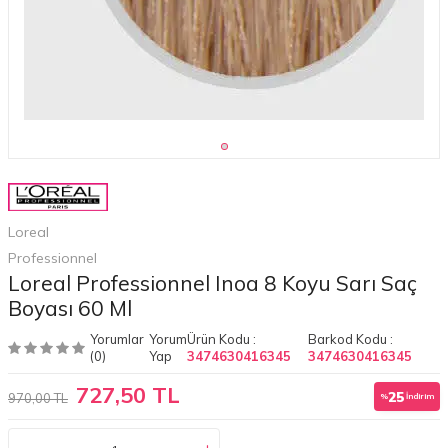
Loreal
Professionnel
Loreal Professionnel Inoa 8 Koyu Sarı Saç
Boyası 60 Ml
Yorumlar
Yorum
Ürün Kodu :
Barkod Kodu :
(0)
Yap
3474630416345
3474630416345
727,50 TL
25
970,00 TL
%
İndirim