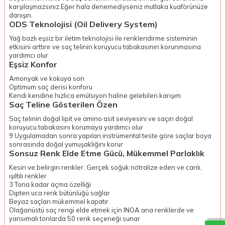
karşılaşmazsınız.Eğer hala denemediyseniz mutlaka kuaförünüze
danışın.
ODS Teknolojisi (Oil Delivery System)
Yağ bazlı eşsiz bir iletim teknolojisi ile renklendirme sisteminin
etkisini arttırır ve saç telinin koruyucu tabakasının korunmasına
yardımcı olur
Eşsiz Konfor
Amonyak ve kokuya son
Optimum saç derisi konforu
Kendi kendine hızlıca emülsiyon haline gelebilen karışım
Saç Teline Gösterilen Özen
Saç telinin doğal lipit ve amino asit seviyesini ve saçın doğal
koruyucu tabakasını korumaya yardımcı olur
9 Uygulamadan sonra yapılan instrümental teste göre saçlar boya
sonrasında doğal yumuşaklığını korur
Sonsuz Renk Elde Etme Gücü, Mükemmel Parlaklık
Kesin ve belirgin renkler: Gerçek soğuk nötralize eden ve canlı,
ışıltılı renkler
3 Tona kadar açma özelliği
Dipten uca renk bütünlüğü sağlar
Beyaz saçları mükemmel kapatır
Olağanüstü saç rengi elde etmek için INOA ana renklerde ve
yansımalı tonlarda 50 renk seçeneği sunar