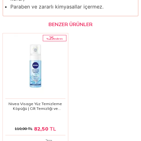
Paraben ve zararlı kimyasallar içermez.
BENZER ÜRÜNLER
25
%
i̇ndirim
Nivea Visage Yüz Temizleme
Köpüğü | Cilt Temizliği ve
Ferahlık (150ml)
82,50
TL
110,00
TL