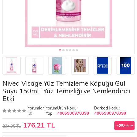
Nivea Visage Yüz Temizleme Köpüğü Gül
Suyu 150ml | Yüz Temizliği ve Nemlendirici
Etki
Yorumlar
Yorum
Ürün Kodu :
Barkod Kodu :
(0)
Yap
4005900970398
4005900970398
176,21 TL
25
234,95 TL
%
İndirim