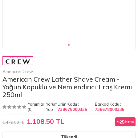
American Crew
American Crew Lather Shave Cream -
Yoğun Köpüklü ve Nemlendirici Tıraş Kremi
250ml
Yorumlar
Yorum
Ürün Kodu :
Barkod Kodu :
(0)
Yap
738678000335
738678000335
1.108,50 TL
25
1.478,00 TL
%
İndirim
Tükendi