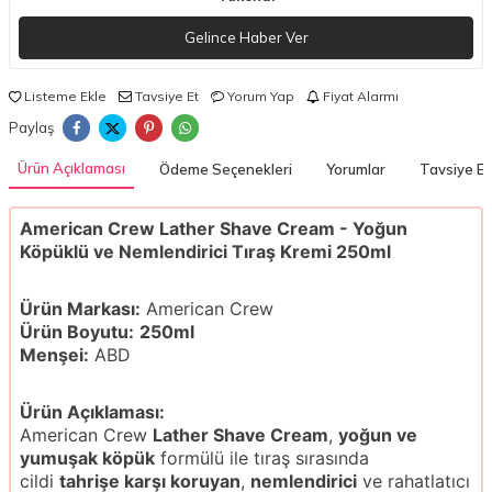
Gelince Haber Ver
Listeme Ekle
Tavsiye Et
Yorum Yap
Fiyat Alarmı
Paylaş
Ürün Açıklaması
Ödeme Seçenekleri
Yorumlar
Tavsiye Et
American Crew Lather Shave Cream -
Yoğun
Köpüklü ve Nemlendirici Tıraş Kremi 250ml
Ürün Markası:
American Crew
Ürün Boyutu:
250ml
Menşei:
ABD
Ürün Açıklaması:
American Crew
Lather Shave Cream
,
yoğun ve
yumuşak köpük
formülü ile tıraş sırasında
cildi
tahrişe karşı koruyan
,
nemlendirici
ve rahatlatıcı