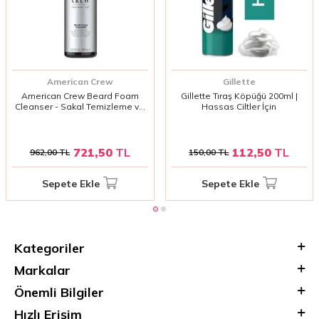
American Crew
Gillette
American Crew Beard Foam
Gillette Tıraş Köpüğü 200ml |
Cleanser - Sakal Temizleme ve
Hassas Ciltler İçin
Nemlendirme Köpüğü 70ml
721,50
TL
112,50
TL
962,00
TL
150,00
TL
Sepete Ekle
Sepete Ekle
Kategoriler
Markalar
Önemli Bilgiler
Hızlı Erişim