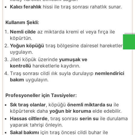
Kalıcı ferahlık
hissi ile tıraş sonrası rahatlık sunar.
Kullanım Şekli:
Nemli cilde
az miktarda kremi el veya fırça ile
köpürtün.
Yoğun köpüğü
tıraş bölgesine dairesel hareketlerle
uygulayın.
Jileti köpük üzerinde
yumuşak ve
kontrollü
hareketlerle kaydırın.
Tıraş sonrası cildi ılık suyla durulayıp
nemlendirici
bakım
uygulayın.
Profesyoneller için Tavsiyeler:
Sık tıraş olanlar
, köpüğü
önemli miktarda su
ile
köpürterek daha
yoğun bir koruma
elde edebilir.
Hassas ciltlerde
, tıraş sonrası
serin su
ile durulama
yaparak tahrişi önleyin.
Sakal bakımı
için tıraş öncesi cildi buhar ile