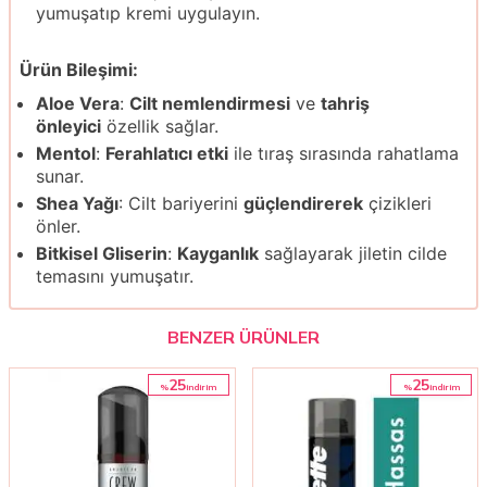
yumuşatıp kremi uygulayın.
Ürün Bileşimi:
Aloe Vera
:
Cilt nemlendirmesi
ve
tahriş
önleyici
özellik sağlar.
Mentol
:
Ferahlatıcı etki
ile tıraş sırasında rahatlama
sunar.
Shea Yağı
: Cilt bariyerini
güçlendirerek
çizikleri
önler.
Bitkisel Gliserin
:
Kayganlık
sağlayarak jiletin cilde
temasını yumuşatır.
BENZER ÜRÜNLER
25
25
%
%
i̇ndirim
i̇ndirim