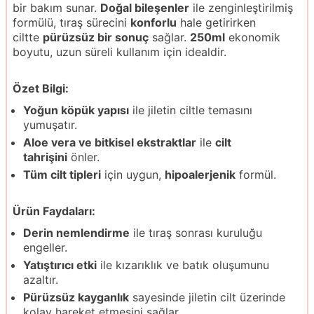
bir bakım sunar.
Doğal bileşenler
ile zenginleştirilmiş
formülü, tıraş sürecini
konforlu
hale getirirken
ciltte
pürüzsüz bir sonuç
sağlar.
250ml
ekonomik
boyutu, uzun süreli kullanım için idealdir.
Özet Bilgi:
Yoğun köpük yapısı
ile jiletin ciltle temasını
yumuşatır.
Aloe vera ve bitkisel ekstraktlar
ile
cilt
tahrişini
önler.
Tüm cilt tipleri
için uygun,
hipoalerjenik
formül.
Ürün Faydaları:
Derin nemlendirme
ile tıraş sonrası kuruluğu
engeller.
Yatıştırıcı etki
ile kızarıklık ve batık oluşumunu
azaltır.
Pürüzsüz kayganlık
sayesinde jiletin cilt üzerinde
kolay hareket etmesini sağlar.