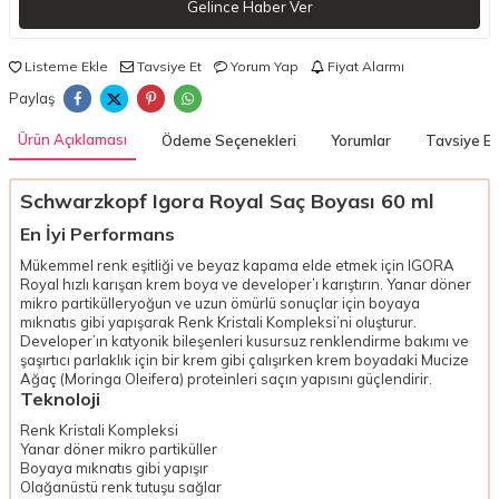
Gelince Haber Ver
Listeme Ekle
Tavsiye Et
Yorum Yap
Fiyat Alarmı
Paylaş
Ürün Açıklaması
Ödeme Seçenekleri
Yorumlar
Tavsiye Et
Schwarzkopf Igora Royal Saç Boyası 60 ml
En İyi Performans
Mükemmel renk eşitliği ve beyaz kapama elde etmek için IGORA
Royal hızlı karışan krem boya ve developer’ı karıştırın. Yanar döner
mikro partikülleryoğun ve uzun ömürlü sonuçlar için boyaya
mıknatıs gibi yapışarak Renk Kristali Kompleksi’ni oluşturur.
Developer’ın katyonik bileşenleri kusursuz renklendirme bakımı ve
şaşırtıcı parlaklık için bir krem gibi çalışırken krem boyadaki Mucize
Ağaç (Moringa Oleifera) proteinleri saçın yapısını güçlendirir.
Teknoloji
Renk Kristali Kompleksi
Yanar döner mikro partiküller
Boyaya mıknatıs gibi yapışır
Olağanüstü renk tutuşu sağlar