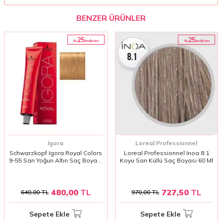
BENZER ÜRÜNLER
25
25
%
%
i̇ndirim
i̇ndirim
Igora
Loreal Professionnel
Schwarzkopf Igora Royal Colors
Loreal Professionnel Inoa 8.1
9-55 Sarı Yoğun Altın Saç Boyası
Koyu Sarı Küllü Saç Boyası 60 Ml
60 ml | Uzun Süre Kalıcı, Canlı ve
Parlak Renkler
480,00
TL
727,50
TL
640,00
TL
970,00
TL
Sepete Ekle
Sepete Ekle