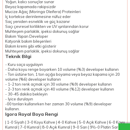
Yoğun, kalıcı sonuçlar sunar
Beyaz kapamada rakipsizdir
Mucize Ağaç (Moringa Oleifera) Proteinleri
İç kortekse derinlemesine nüfuz eder
Saç yeniden esneklik ve güç kazanır
Saçı çevresel kirlilikten ve UV ışınlarından korur
Muhteşem parlaklık, ipeksi dokunuş sağlar
Bakım Yapan Developer
Katyonik bakım bileşenleri
Bakım kremi gibi etki gösterir
Muhteşem parlaklık, ipeksi dokunuş sağlar
Teknik Bilgi
- Kuru saça uygulayın
- Daha koyu renge boyarken 10 volume (%3) developer kullanın
- Ton üstüne ton, 1 ton açığa boyama veya beyaz kapama için 20
volume (%6) developer kullanın
- 1-2 ton renk açmak için 30 volume (%9) developer kullanın
- 2-3 ton renk açmak için 40 volume (%12) developer kullanın
- 30-45 dakika bekleyin
- İyice durulayın
-00 tonları kullanırken her zaman 30 volume (%9) developer
kullanın.
Igora Royal Boya Rengi
| 1-0 Siyah | 3-0 Koyu Kahve | 4-0 Kahve | 5-0 Açık Kahve | 6-0 Koyu
Kumral | 7-0 Kumral | 8-0 Açık Kumral | 9-0 Sarı | 9½-0 Platin Sarısı |