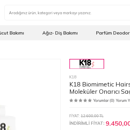
ücut Bakımı
Ağız- Diş Bakımı
Parfüm Deodor
K18
K18 Biomimetic Hairs
Moleküler Onarıcı Sa
Yorumlar (0)
Yorum 
FİYAT:
12.600,00 TL
9.450,0
İNDİRİMLİ FİYAT: