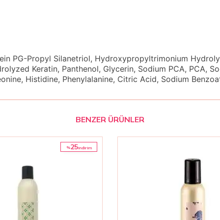
ein PG-Propyl Silanetriol, Hydroxypropyltrimonium Hydroly
olyzed Keratin, Panthenol, Glycerin, Sodium PCA, PCA, Sodi
Threonine, Histidine, Phenylalanine, Citric Acid, Sodium Ben
BENZER ÜRÜNLER
25
%
i̇ndirim