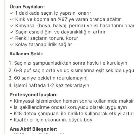
Ürün Faydaları:
✓ 1 dakikada saçın iç yapısını onarır
✓ Kırık ve kopmaları %97'ye varan oranda azaltır
✓ Kimyasal (boya, balyaj, perma) ve ısı hasarlarını onar
✓ Saçın esnekliğini ve dayanıklılığını artırır
✓ Renkli saçların tonunu korur
✓ Kolay taranabilirlik sağlar
Kullanım Şekli:
Saçınızı şampuanladıktan sonra havlu ile kurulayın
6-8 puf saçın orta ve uç kısımlarına eşit şekilde uygu
60 saniye bekletin (durulamayın)
İşlemi haftada 1-2 kez tekrarlayın
Profesyonel İpuçları:
• Kimyasal işlemlerden hemen sonra kullanımda maksi
• Isı şekillendirme öncesi koruyucu olarak uygulayın
• K18 detox şampuanı ile birlikte kullanarak etkiyi artır
• Kuaförler için ekonomik büyük boy
Ana Aktif Bileşenler: