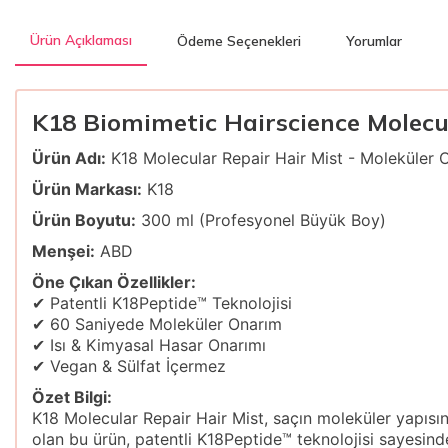
Ürün Açıklaması
Ödeme Seçenekleri
Yorumlar
K18 Biomimetic Hairscience Molecul
Ürün Adı:
K18 Molecular Repair Hair Mist - Moleküler 
Ürün Markası:
K18
Ürün Boyutu:
300 ml (Profesyonel Büyük Boy)
Menşei:
ABD
Öne Çıkan Özellikler:
✔ Patentli K18Peptide™ Teknolojisi
✔ 60 Saniyede Moleküler Onarım
✔ Isı & Kimyasal Hasar Onarımı
✔ Vegan & Sülfat İçermez
Özet Bilgi:
K18 Molecular Repair Hair Mist, saçın moleküler yapısını
olan bu ürün, patentli K18Peptide™ teknolojisi sayesinde 