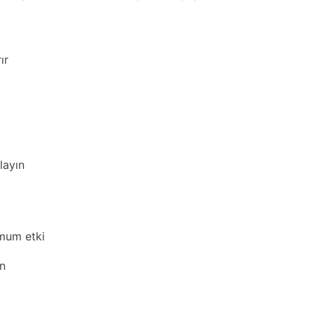
ır
layın
mum etki
ın