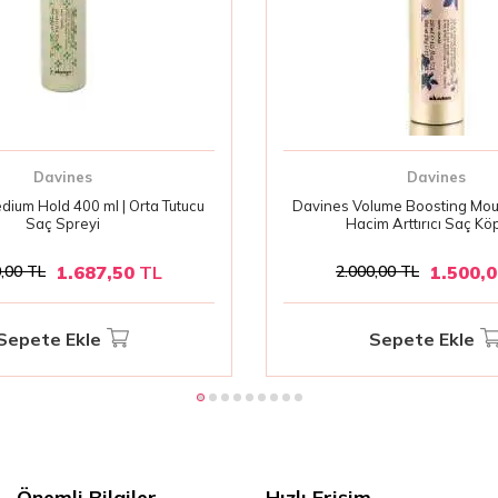
Davines
Davines
ium Hold 400 ml | Orta Tutucu
Davines Volume Boosting Mou
Saç Spreyi
Hacim Arttırıcı Saç K
1.687,50
TL
1.500,
,00
TL
2.000,00
TL
Sepete Ekle
Sepete Ekle
Önemli Bilgiler
Hızlı Erişim