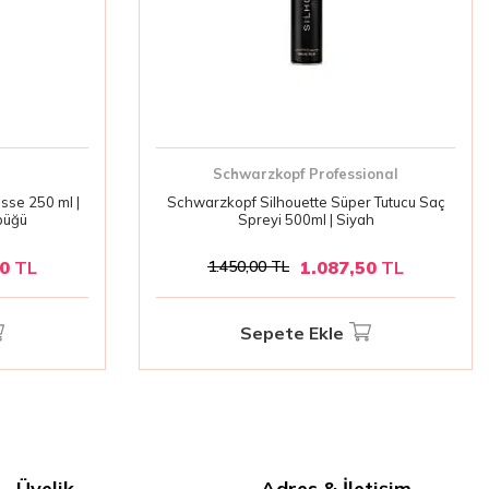
Schwarzkopf Professional
sse 250 ml |
Schwarzkopf Silhouette Süper Tutucu Saç
öpüğü
Spreyi 500ml | Siyah
00
TL
1.087,50
TL
1.450,00
TL
Sepete Ekle
Üyelik
Adres & İletişim