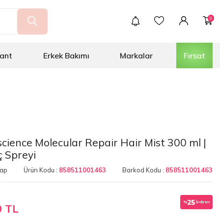
0
ant
Erkek Bakımı
Markalar
Fırsat
cience Molecular Repair Hair Mist 300 ml |
ç Spreyi
Yap
Ürün Kodu :
858511001463
Barkod Kodu :
858511001463
25
%
İndirim
0 TL