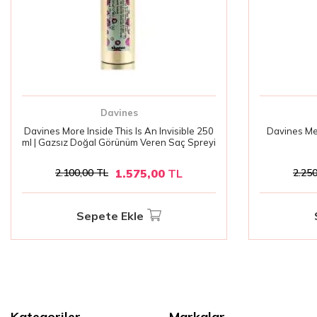
Davines
Davines More Inside This Is An Invisible 250
Davines Med
ml | Gazsız Doğal Görünüm Veren Saç Spreyi
1.575,00
TL
2.100,00
TL
2.250
Sepete Ekle
Kategoriler
Markalar