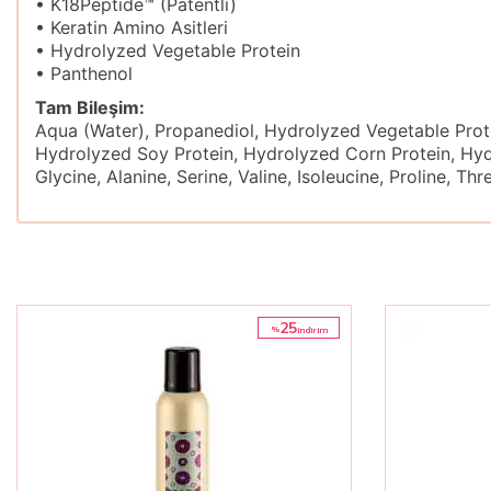
• K18Peptide™ (Patentli)
• Keratin Amino Asitleri
• Hydrolyzed Vegetable Protein
• Panthenol
Tam Bileşim:
Aqua (Water), Propanediol, Hydrolyzed Vegetable Prot
Hydrolyzed Soy Protein, Hydrolyzed Corn Protein, Hydr
Glycine, Alanine, Serine, Valine, Isoleucine, Proline, 
25
%
i̇ndirim