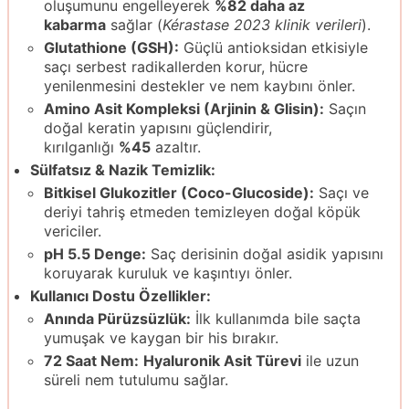
oluşumunu engelleyerek
%82 daha az
kabarma
sağlar (
Kérastase 2023 klinik verileri
).
Glutathione (GSH):
Güçlü antioksidan etkisiyle
saçı serbest radikallerden korur, hücre
yenilenmesini destekler ve nem kaybını önler.
Amino Asit Kompleksi (Arjinin & Glisin):
Saçın
doğal keratin yapısını güçlendirir,
kırılganlığı
%45
azaltır.
Sülfatsız & Nazik Temizlik:
Bitkisel Glukozitler (Coco-Glucoside):
Saçı ve
deriyi tahriş etmeden temizleyen doğal köpük
vericiler.
pH 5.5 Denge:
Saç derisinin doğal asidik yapısını
koruyarak kuruluk ve kaşıntıyı önler.
Kullanıcı Dostu Özellikler:
Anında Pürüzsüzlük:
İlk kullanımda bile saçta
yumuşak ve kaygan bir his bırakır.
72 Saat Nem:
Hyaluronik Asit Türevi
ile uzun
süreli nem tutulumu sağlar.