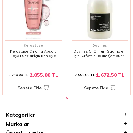
Kerastase
Davines
Kerastase Chroma Absolu
Davines Oi Oil Tüm Saç Tipleri
Boyalı Saçlar İçin Besleyici
İçin Sülfatsız Bakım Şampuanı
Şampuan 250ml | Renk Koruma
280 ml | Sülfatsız Bakım
& Yoğun Nemlendirme
Şampuanı
2.055,00
TL
1.672,50
TL
2.740,00
TL
2.550,00
TL
Sepete Ekle
Sepete Ekle
Kategoriler
Markalar