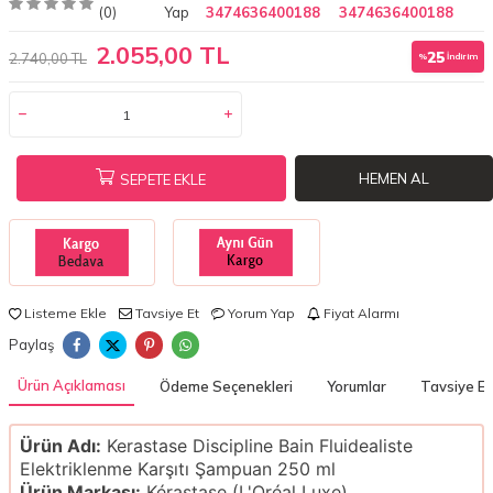
(0)
Yap
3474636400188
3474636400188
2.055,00 TL
25
2.740,00 TL
%
İndirim
HEMEN AL
SEPETE EKLE
Listeme Ekle
Tavsiye Et
Yorum Yap
Fiyat Alarmı
Paylaş
Ürün Açıklaması
Ödeme Seçenekleri
Yorumlar
Tavsiye Et
Ürün Adı:
Kerastase Discipline Bain Fluidealiste
Elektriklenme Karşıtı Şampuan 250 ml
Ürün Markası:
Kérastase (L'Oréal Luxe)