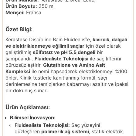
Ürün Boyutu:
250 ml
Menşei:
Fransa
Özet Bilgi:
Kérastase Discipline Bain Fluidealiste,
kıvırcık, dalgalı
ve elektriklenmeye eğilimli saçlar
için özel olarak
geliştirilmiş
sülfatsız ve pH 5.5 dengeli
bir
şampuandır.
Fluidealiste Teknolojisi
ile saç liflerini
pürüzsüzleştirir,
Glutathione ve Amino Asit
Kompleksi
ile nemi hapsederek elektriklenmeyi %100
önler. Klinik testlerle kanıtlanmış formül, saçı
derinlemesine temizlerken kabarmayı azaltır ve ipeksi
bir dokunuş sunar.
Ürün Açıklaması:
Bilimsel İnovasyon:
Fluidealiste Teknolojisi:
Saç yüzeyini
düzleştiren
polimerik ağ sistemi
, statik elektrik