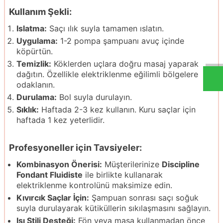
Kullanım Şekli:
Islatma:
Saçı ılık suyla tamamen ıslatın.
Uygulama:
1-2 pompa şampuanı avuç içinde
köpürtün.
Temizlik:
Köklerden uçlara doğru masaj yaparak
dağıtın. Özellikle elektriklenme eğilimli bölgelere
odaklanın.
Durulama:
Bol suyla durulayın.
Sıklık:
Haftada 2-3 kez kullanın. Kuru saçlar için
haftada 1 kez yeterlidir.
Profesyoneller için Tavsiyeler:
Kombinasyon Önerisi:
Müşterilerinize
Discipline
Fondant Fluidiste
ile birlikte kullanarak
elektriklenme kontrolünü maksimize edin.
Kıvırcık Saçlar İçin:
Şampuan sonrası saçı soğuk
suyla durulayarak kütiküllerin sıkılaşmasını sağlayın.
Isı Stili Desteği:
Fön veya maşa kullanmadan önce