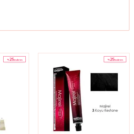
25
25
%
%
i̇ndirim
i̇ndirim