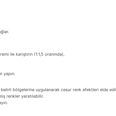
ğlar.
i ile karıştırın (1:1,5 oranında).
m yapın.
belirli bölgelerine uygulanarak cesur renk efektleri elde edile
iş renkler yaratılabilir.
yın.