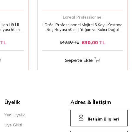
Loreal Professionnel
High Lift HL
LOréal Professionnel Majirel 3 Koyu Kestane
oyası 50 ml |
Saç Boyası 50 ml | Yoğun ve Kalıcı Doğal
 Tonlar
Kahve Tonları
TL
630,00
TL
840,00
TL
Sepete Ekle
Üyelik
Adres & İletişim
Yeni Üyelik
İletişim Bilgileri
Üye Girişi