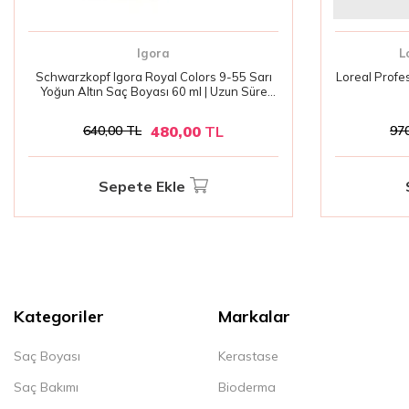
Igora
L
Schwarzkopf Igora Royal Colors 9-55 Sarı
Loreal Profes
Yoğun Altın Saç Boyası 60 ml | Uzun Süre
Kalıcı, Canlı ve Parlak Renkler
480,00
TL
640,00
TL
97
Sepete Ekle
Kategoriler
Markalar
Saç Boyası
Kerastase
Saç Bakımı
Bioderma