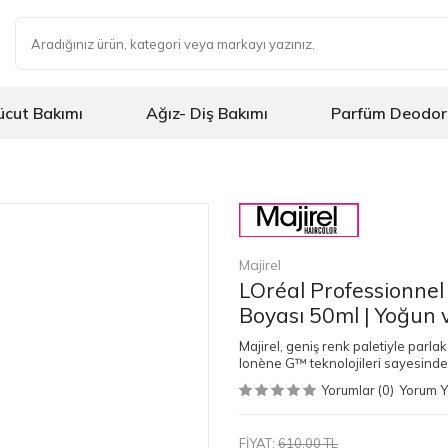
ücut Bakımı
Ağız- Diş Bakımı
Parfüm Deodor
Majirel
LOréal Professionnel
Boyası 50ml | Yoğun v
Majirel, geniş renk paletiyle parla
Ionène G™ teknolojileri sayesinde
Yorumlar (0)
Yorum 
FİYAT:
610,00 TL