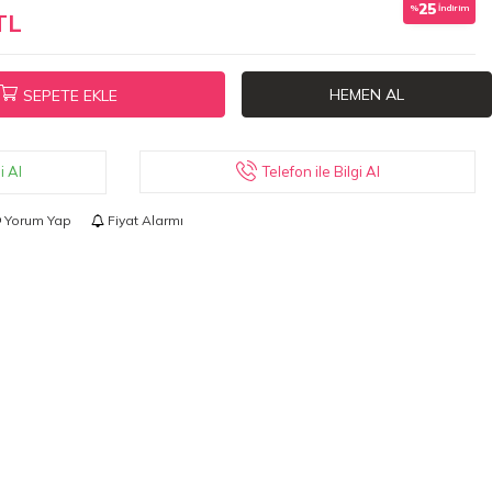
25
%
İndirim
TL
HEMEN AL
SEPETE EKLE
Telefon ile Bilgi Al
i Al
Yorum Yap
Fiyat Alarmı