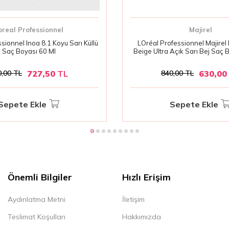
oreal Professionnel
Majirel
sionnel Inoa 8.1 Koyu Sarı Küllü
LOréal Professionnel Majirel 
Saç Boyası 60 Ml
Beige Ultra Açık Sarı Bej Saç B
Ekstra Açık ve Doğal Bej
727,50
TL
630,00
0,00
TL
840,00
TL
Sepete Ekle
Sepete Ekle
Önemli Bilgiler
Hızlı Erişim
Aydınlatma Metni
İletişim
Teslimat Koşulları
Hakkımızda