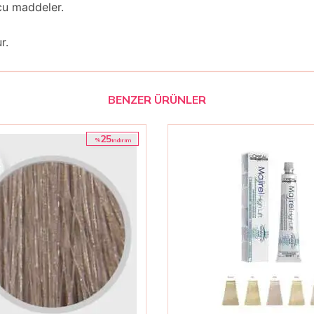
ucu maddeler.
r.
BENZER ÜRÜNLER
25
%
i̇ndirim