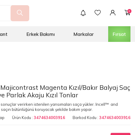
0
ant
Erkek Bakımı
Markalar
Fırsat
 Majicontrast Magenta Kızıl/Bakır Balyaj Saç
e Parlak Akaju Kızıl Tonlar
k sonuçlar verirken istenilen yansımaları saça yükler. Incell™ and
 saçın bütünlüğünü koruyacak şekilde bakım yapar.
Yap
Ürün Kodu :
3474634003916
Barkod Kodu :
3474634003916