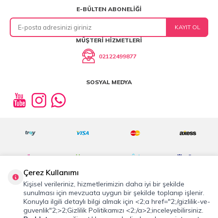
E-BÜLTEN ABONELIĞI
KAYIT OL
MÜŞTERI HIZMETLERI
02122499877
SOSYAL MEDYA
Çerez Kullanımı
Kişisel verileriniz, hizmetlerimizin daha iyi bir şekilde
sunulması için mevzuata uygun bir şekilde toplanıp işlenir.
Konuyla ilgili detaylı bilgi almak için <2;a href="2;/gizlilik-ve-
©2019 Tüm Hakkı Saklıdır.
cosmostation.com
guvenlik"2;>2;Gizlilik Politikamızı <2;/a>2;inceleyebilirsiniz.