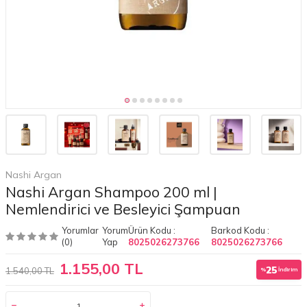
Nashi Argan
Nashi Argan Shampoo 200 ml |
Nemlendirici ve Besleyici Şampuan
Yorumlar
Yorum
Ürün Kodu :
Barkod Kodu :
(0)
Yap
8025026273766
8025026273766
1.155,00 TL
25
1.540,00 TL
%
İndirim