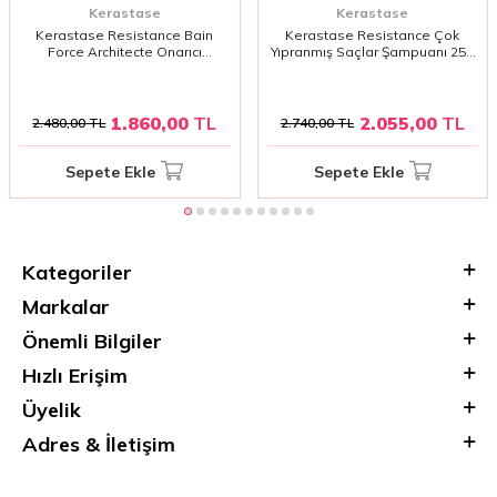
Kerastase
Kerastase
Kerastase Resistance Bain
Kerastase Resistance Çok
Force Architecte Onarıcı
Yıpranmış Saçlar Şampuanı 250
Şampuan 250 ml - Zayıf ve
ml - Aşırı İşlem Görmüş Saçlar
Yıpranmış Saçlar İçin Yoğun
İçin Yoğun Onarıcı Bakım, Saçları
Onarım, Saçları Güçlendirme ve
Yeniden Yapılandırma ve
Yeniden Yapılandırma
Güçlendirme
1.860,00
TL
2.055,00
TL
2.480,00
TL
2.740,00
TL
Sepete Ekle
Sepete Ekle
Kategoriler
Markalar
Önemli Bilgiler
Hızlı Erişim
Üyelik
Adres & İletişim