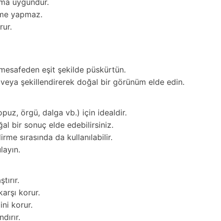
nıma uygundur.
eşme yapmaz.
rur.
 mesafeden eşit şekilde püskürtün.
 veya şekillendirerek doğal bir görünüm elde edin.
puz, örgü, dalga vb.) için idealdir.
l bir sonuç elde edebilirsiniz.
rme sırasında da kullanılabilir.
layın.
tırır.
karşı korur.
ini korur.
dırır.