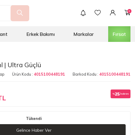
0
ant
Erkek Bakımı
Markalar
Fırsat
 | Ultra Güçlü
Yap
Ürün Kodu :
4015100448191
Barkod Kodu :
4015100448191
25
%
İndirim
TL
Tükendi
Gelince Haber Ver