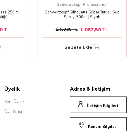
Schwarzkopf Professional
sse 250 ml |
Schwarzkopf Silhouette Süper Tutucu Saç
öpüğü
Spreyi 500ml | Siyah
00
TL
1.087,50
TL
1.450,00
TL
Sepete Ekle
Üyelik
Adres & İletişim
Yeni Üyelik
İletişim Bilgileri
Üye Girişi
Konum Bilgileri