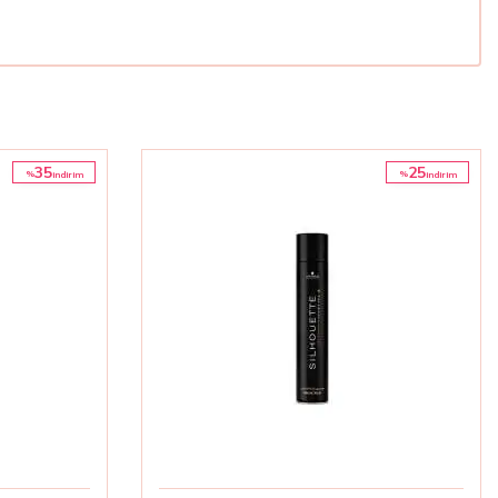
35
25
%
%
i̇ndirim
i̇ndirim