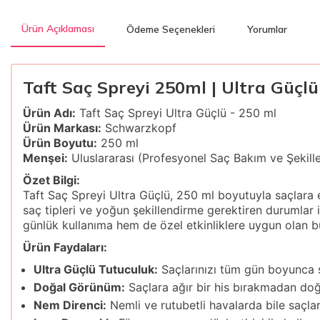
Ürün Açıklaması
Ödeme Seçenekleri
Yorumlar
Taft Saç Spreyi 250ml | Ultra Güçlü
Ürün Adı:
Taft Saç Spreyi Ultra Güçlü - 250 ml
Ürün Markası:
Schwarzkopf
Ürün Boyutu:
250 ml
Menşei:
Uluslararası (Profesyonel Saç Bakım ve Şekill
Özet Bilgi:
Taft Saç Spreyi Ultra Güçlü, 250 ml boyutuyla saçlara e
saç tipleri ve yoğun şekillendirme gerektiren durumlar
günlük kullanıma hem de özel etkinliklere uygun olan b
Ürün Faydaları:
Ultra Güçlü Tutuculuk:
Saçlarınızı tüm gün boyunca ş
Doğal Görünüm:
Saçlara ağır bir his bırakmadan doğa
Nem Direnci:
Nemli ve rutubetli havalarda bile saçları