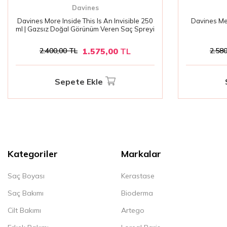
Davines
Davines More Inside This Is An Invisible 250
Davines Med
ml | Gazsız Doğal Görünüm Veren Saç Spreyi
1.575,00
TL
2.400,00
TL
2.580
Sepete Ekle
Kategoriler
Markalar
Saç Boyası
Kerastase
Saç Bakımı
Bioderma
Cilt Bakımı
Artego