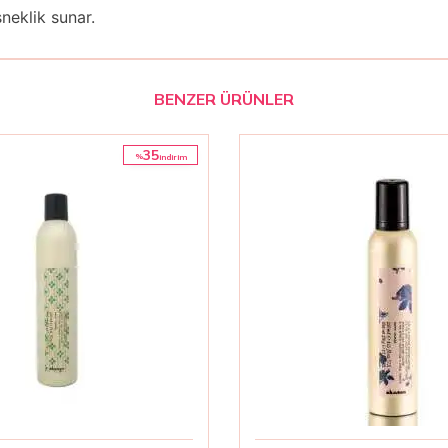
neklik sunar.
BENZER ÜRÜNLER
35
%
i̇ndirim