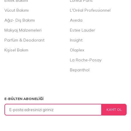
Erkek Bakımı
Loreal Paris
Vücut Bakımı
L'Oréal Professionnel
Ağız- Diş Bakımı
Aveda
Makyaj Malzemeleri
Estee Lauder
Parfüm & Deodorant
Insight
Kişisel Bakım
Olaplex
La Roche-Posay
Bepanthol
E-BÜLTEN ABONELIĞI
KAYIT OL