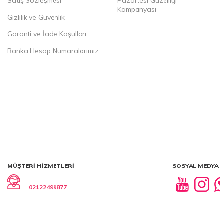
Satış Sözleşmesi
Pazartesi Güzelliği
Kampanyası
Gizlilik ve Güvenlik
Garanti ve İade Koşulları
Banka Hesap Numaralarımız
MÜŞTERI HIZMETLERI
SOSYAL MEDYA
02122499877