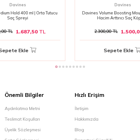
Davines
Davines
ium Hold 400 ml | Orta Tutucu
Davines Volume Boosting Mou
Saç Spreyi
Hacim Arttırıcı Saç K
1.687,50
TL
1.500,
,00
TL
2.300,00
TL
Sepete Ekle
Sepete Ekle
Önemli Bilgiler
Hızlı Erişim
Aydınlatma Metni
İletişim
Teslimat Koşulları
Hakkımızda
Üyelik Sözleşmesi
Blog