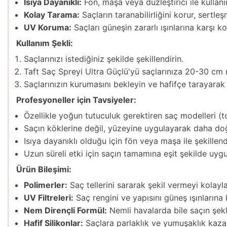
Isıya Dayanıklı:
Fön, maşa veya düzleştirici ile kulla
Kolay Tarama:
Saçların taranabilirliğini korur, sertl
UV Koruma:
Saçları güneşin zararlı ışınlarına karşı ko
Kullanım Şekli:
Saçlarınızı istediğiniz şekilde şekillendirin.
Taft Saç Spreyi Ultra Güçlü'yü saçlarınıza 20-30 cm
Saçlarınızın kurumasını bekleyin ve hafifçe tarayarak
Profesyoneller için Tavsiyeler:
Özellikle yoğun tutuculuk gerektiren saç modelleri (to
Saçın köklerine değil, yüzeyine uygulayarak daha doğa
Isıya dayanıklı olduğu için fön veya maşa ile şekillendi
Uzun süreli etki için saçın tamamına eşit şekilde uygu
Ürün Bileşimi:
Polimerler:
Saç tellerini sararak şekil vermeyi kolaylaş
UV Filtreleri:
Saç rengini ve yapısını güneş ışınlarına 
Nem Dirençli Formül:
Nemli havalarda bile saçın şekl
Hafif Silikonlar:
Saçlara parlaklık ve yumuşaklık kazan