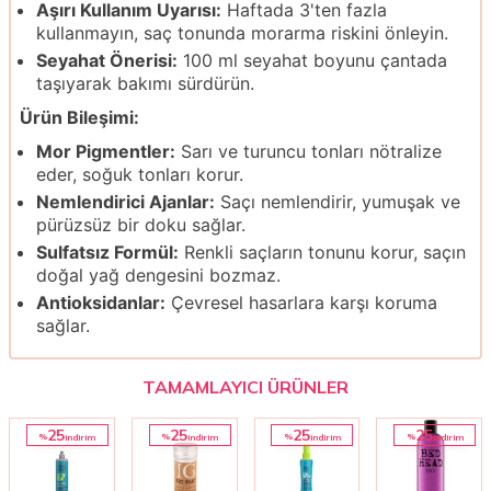
Aşırı Kullanım Uyarısı:
Haftada 3'ten fazla
kullanmayın, saç tonunda morarma riskini önleyin.
Seyahat Önerisi:
100 ml seyahat boyunu çantada
taşıyarak bakımı sürdürün.
Ürün Bileşimi:
Mor Pigmentler:
Sarı ve turuncu tonları nötralize
eder, soğuk tonları korur.
Nemlendirici Ajanlar:
Saçı nemlendirir, yumuşak ve
pürüzsüz bir doku sağlar.
Sulfatsız Formül:
Renkli saçların tonunu korur, saçın
doğal yağ dengesini bozmaz.
Antioksidanlar:
Çevresel hasarlara karşı koruma
sağlar.
TAMAMLAYICI ÜRÜNLER
25
25
25
25
%
%
%
%
i̇ndirim
i̇ndirim
i̇ndirim
i̇ndirim