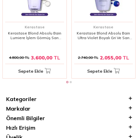
Kerastase
Kerastase
Kerastase Blond Absolu Bain
Kerastase Blond Absolu Bain
Lumiere İşlem Görmüş Sarı
Ultra-Violet Boyalı Gri Ve Sarı
Röfleli Saçlar İçin Nemlendirici
Saçlar İçin Mor Şampuan 250 ml
Parlaklık Şampuanı 500 ml
3.600,00
TL
2.055,00
TL
4.800,00
TL
2.740,00
TL
Sepete Ekle
Sepete Ekle
Kategoriler
Markalar
Önemli Bilgiler
Hızlı Erişim
Üyelik