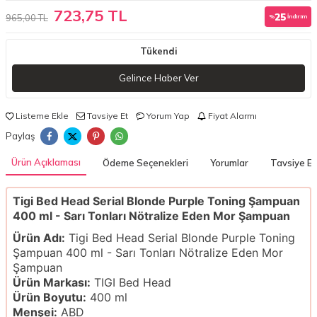
723,75 TL
25
965,00 TL
%
İndirim
Tükendi
Gelince Haber Ver
Listeme Ekle
Tavsiye Et
Yorum Yap
Fiyat Alarmı
Paylaş
Ürün Açıklaması
Ödeme Seçenekleri
Yorumlar
Tavsiye Et
Tigi Bed Head Serial Blonde Purple Toning Şampuan
400 ml - Sarı Tonları Nötralize Eden Mor Şampuan
Ürün Adı:
Tigi Bed Head Serial Blonde Purple Toning
Şampuan 400 ml - Sarı Tonları Nötralize Eden Mor
Şampuan
Ürün Markası:
TIGI Bed Head
Ürün Boyutu:
400 ml
Menşei:
ABD