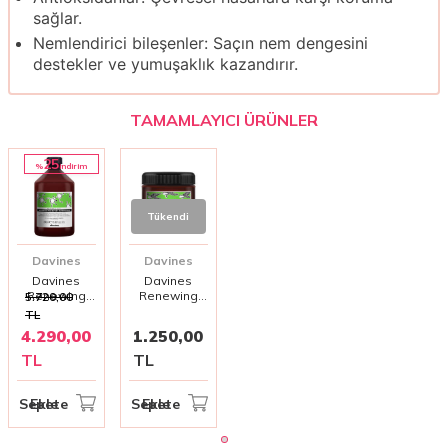
sağlar.
Nemlendirici bileşenler: Saçın nem dengesini
destekler ve yumuşaklık kazandırır.
TAMAMLAYICI ÜRÜNLER
25
%
i̇ndirim
Tükendi
Davines
Davines
Davines
Davines
Renewing
Renewing
5.720,00
Pro Boost
Yenileyici
TL
Gençleştirici
Bakım Kremi
4.290,00
1.250,00
Canlandırıcı
250ml
Sıvı 500 ml |
TL
TL
Tüm Saç ve
Baş Derisi
Tipleri İçin
Sepete Ekle
Sepete Ekle