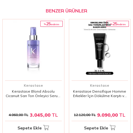
BENZER ÜRÜNLER
25
25
%
%
i̇ndirim
i̇ndirim
Kerastase
Kerastase
Kerastase Blond Absolu
Kerastase Densifique Homme
Cicanuit Sarı Ton Önleyici Serum
Erkekler İçin Dökülme Karşıtı ve
90ml | Açık ve Platin Saçlar İçin
Yoğunlaştırıcı Serum 30x6ml |
Yoğun Bakım
Saç Köklerini Güçlendiren Bakım
3.045,00
TL
9.090,00
TL
4.060,00
TL
12.120,00
TL
Sepete Ekle
Sepete Ekle