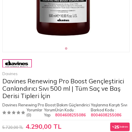
Davines
Davines Renewing Pro Boost Gençleştirici
Canlandırıcı Sıvı 500 ml | Tüm Saç ve Baş
Derisi Tipleri İçin
Davines Renewing Pro Boost Bakım Güçlendirici Yaşlanma Karşıtı Sıvı
Yorumlar
Yorum
Ürün Kodu :
Barkod Kodu :
(0)
Yap
8004608255086
8004608255086
4.290,00 TL
25
5.720,00 TL
%
İndirim