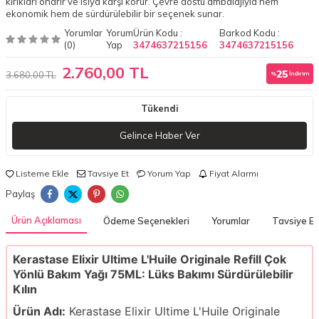
kırıkları onarır ve ısıya karşı korur. Çevre dostu ambalajıyla hem
ekonomik hem de sürdürülebilir bir seçenek sunar.
Yorumlar
Yorum
Ürün Kodu :
Barkod Kodu :
(0)
Yap
3474637215156
3474637215156
2.760,00 TL
25
3.680,00 TL
%
İndirim
Tükendi
Gelince Haber Ver
Listeme Ekle
Tavsiye Et
Yorum Yap
Fiyat Alarmı
Paylaş
Ürün Açıklaması
Ödeme Seçenekleri
Yorumlar
Tavsiye Et
Kerastase Elixir Ultime L'Huile Originale Refill Çok
Yönlü Bakım Yağı 75ML: Lüks Bakımı Sürdürülebilir
Kılın
Ürün Adı:
Kerastase Elixir Ultime L'Huile Originale