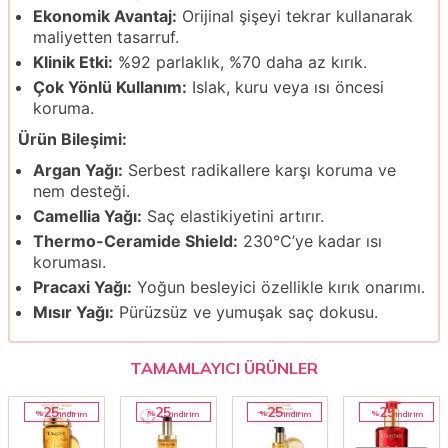
Ekonomik Avantaj:
Orijinal şişeyi tekrar kullanarak
maliyetten tasarruf.
Klinik Etki:
%92 parlaklık, %70 daha az kırık.
Çok Yönlü Kullanım:
Islak, kuru veya ısı öncesi
koruma.
Ürün Bileşimi:
Argan Yağı:
Serbest radikallere karşı koruma ve
nem desteği.
Camellia Yağı:
Saç elastikiyetini artırır.
Thermo-Ceramide Shield:
230°C’ye kadar ısı
koruması.
Pracaxi Yağı:
Yoğun besleyici özellikle kırık onarımı.
Mısır Yağı:
Pürüzsüz ve yumuşak saç dokusu.
TAMAMLAYICI ÜRÜNLER
25
25
25
25
%
%
%
%
i̇ndirim
i̇ndirim
i̇ndirim
i̇ndirim