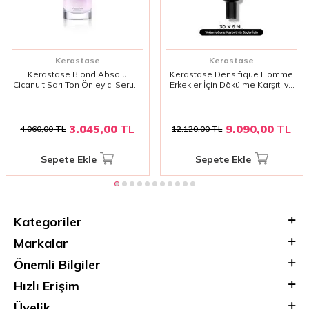
Kerastase
Kerastase
Kerastase Blond Absolu
Kerastase Densifique Homme
Cicanuit Sarı Ton Önleyici Serum
Erkekler İçin Dökülme Karşıtı ve
90ml | Açık ve Platin Saçlar İçin
Yoğunlaştırıcı Serum 30x6ml |
Yoğun Bakım
Saç Köklerini Güçlendiren Bakım
3.045,00
TL
9.090,00
TL
4.060,00
TL
12.120,00
TL
Sepete Ekle
Sepete Ekle
Kategoriler
Markalar
Önemli Bilgiler
Hızlı Erişim
Üyelik