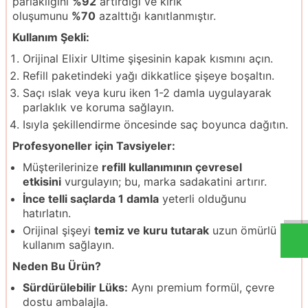
parlaklığını
%92
artırdığı ve kırık
oluşumunu
%70
azalttığı kanıtlanmıştır.
Kullanım Şekli:
Orijinal Elixir Ultime şişesinin kapak kısmını açın.
Refill paketindeki yağı dikkatlice şişeye boşaltın.
Saçı ıslak veya kuru iken 1-2 damla uygulayarak
parlaklık ve koruma sağlayın.
Isıyla şekillendirme öncesinde saç boyunca dağıtın.
Profesyoneller için Tavsiyeler:
Müşterilerinize
refill kullanımının çevresel
etkisini
vurgulayın; bu, marka sadakatini artırır.
İnce telli saçlarda 1 damla
yeterli olduğunu
hatırlatın.
Orijinal şişeyi
temiz ve kuru tutarak
uzun ömürlü
kullanım sağlayın.
Neden Bu Ürün?
Sürdürülebilir Lüks:
Aynı premium formül, çevre
dostu ambalajla.