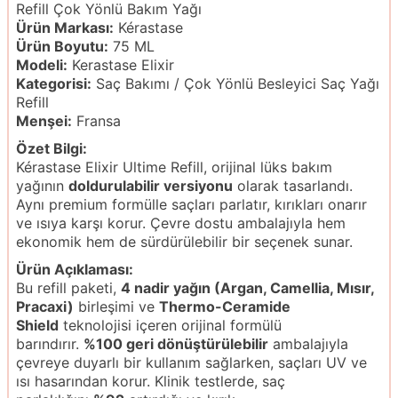
Refill Çok Yönlü Bakım Yağı
Ürün Markası:
Kérastase
Ürün Boyutu:
75 ML
Modeli:
Kerastase Elixir
Kategorisi:
Saç Bakımı / Çok Yönlü Besleyici Saç Yağı
Refill
Menşei:
Fransa
Özet Bilgi:
Kérastase Elixir Ultime Refill, orijinal lüks bakım
yağının
doldurulabilir versiyonu
olarak tasarlandı.
Aynı premium formülle saçları parlatır, kırıkları onarır
ve ısıya karşı korur. Çevre dostu ambalajıyla hem
ekonomik hem de sürdürülebilir bir seçenek sunar.
Ürün Açıklaması:
Bu refill paketi,
4 nadir yağın (Argan, Camellia, Mısır,
Pracaxi)
birleşimi ve
Thermo-Ceramide
Shield
teknolojisi içeren orijinal formülü
barındırır.
%100 geri dönüştürülebilir
ambalajıyla
çevreye duyarlı bir kullanım sağlarken, saçları UV ve
ısı hasarından korur. Klinik testlerde, saç