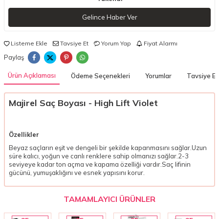
Gelince Haber Ver
Listeme Ekle
Tavsiye Et
Yorum Yap
Fiyat Alarmı
Paylaş
Ürün Açıklaması
Ödeme Seçenekleri
Yorumlar
Tavsiye Et
Majirel Saç Boyası - High Lift Violet
Özellikler
Beyaz saçların eşit ve dengeli bir şekilde kapanmasını sağlar.Uzun
süre kalıcı, yoğun ve canlı renklere sahip olmanızı sağlar.2-3
seviyeye kadar ton açma ve kapama özelliği vardır.Saç lifinin
gücünü, yumuşaklığını ve esnek yapısını korur.
TAMAMLAYICI ÜRÜNLER