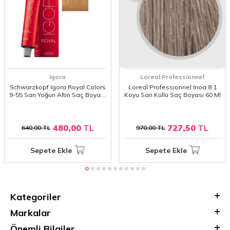
Igora
Loreal Professionnel
Schwarzkopf Igora Royal Colors
Loreal Professionnel Inoa 8.1
9-55 Sarı Yoğun Altın Saç Boyası
Koyu Sarı Küllü Saç Boyası 60 Ml
60 ml | Uzun Süre Kalıcı, Canlı ve
Parlak Renkler
480,00
TL
727,50
TL
640,00
TL
970,00
TL
Sepete Ekle
Sepete Ekle
Kategoriler
Markalar
Önemli Bilgiler