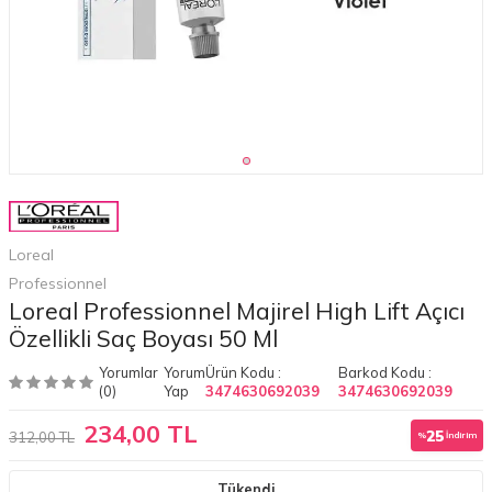
Loreal
Professionnel
Loreal Professionnel Majirel High Lift Açıcı
Özellikli Saç Boyası 50 Ml
Yorumlar
Yorum
Ürün Kodu :
Barkod Kodu :
(0)
Yap
3474630692039
3474630692039
234,00 TL
25
312,00 TL
%
İndirim
Tükendi